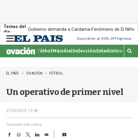
Temas del
Gobierno demanda a Cardama
Fenómeno de El Niño
día:
Suscribite al 50% OFF
Ingresar
M
e
Fútbol
Mundial
Selección
Estadisticas
Agen
n
M
u
o
s
t
EL PAÍS
OVACIÓN
FÚTBOL
r
a
Un operativo de primer nivel
r
b
�
s
27/02/2015, 19:46
q
u
Compartir esta noticia
e
F
W
T
L
E
d