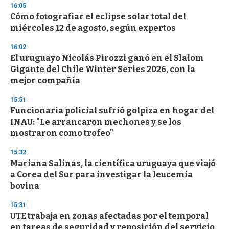
16:05
d
Cómo fotografiar el eclipse solar total del
s
o
miércoles 12 de agosto, según expertos
f
3
16:02
3
s
El uruguayo Nicolás Pirozzi ganó en el Slalom
e
Gigante del Chile Winter Series 2026, con la
c
mejor compañía
o
n
d
15:51
s
Funcionaria policial sufrió golpiza en hogar del
INAU: "Le arrancaron mechones y se los
mostraron como trofeo"
15:32
Mariana Salinas, la científica uruguaya que viajó
a Corea del Sur para investigar la leucemia
bovina
15:31
UTE trabaja en zonas afectadas por el temporal
en tareas de seguridad y reposición del servicio