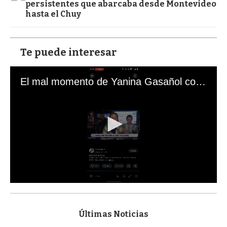
persistentes que abarcaba desde Montevideo
hasta el Chuy
Te puede interesar
El mal momento de Yanina Gasañol con un hincha argentino en "Subrayado"
0
s
e
c
Últimas Noticias
o
n