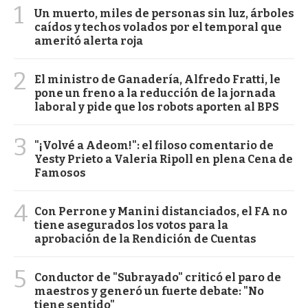
1
Un muerto, miles de personas sin luz, árboles
caídos y techos volados por el temporal que
ameritó alerta roja
2
El ministro de Ganadería, Alfredo Fratti, le
pone un freno a la reducción de la jornada
laboral y pide que los robots aporten al BPS
3
"¡Volvé a Adeom!": el filoso comentario de
Yesty Prieto a Valeria Ripoll en plena Cena de
Famosos
4
Con Perrone y Manini distanciados, el FA no
tiene asegurados los votos para la
aprobación de la Rendición de Cuentas
5
Conductor de "Subrayado" criticó el paro de
maestros y generó un fuerte debate: "No
tiene sentido"