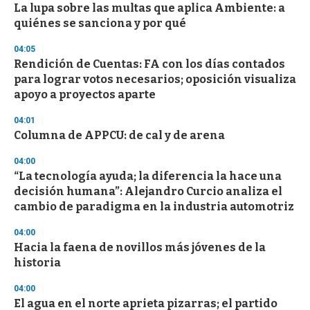
La lupa sobre las multas que aplica Ambiente: a
s
o
quiénes se sanciona y por qué
f
3
04:05
3
s
Rendición de Cuentas: FA con los días contados
e
para lograr votos necesarios; oposición visualiza
c
apoyo a proyectos aparte
o
n
d
04:01
s
Columna de APPCU: de cal y de arena
04:00
“La tecnología ayuda; la diferencia la hace una
decisión humana”: Alejandro Curcio analiza el
cambio de paradigma en la industria automotriz
04:00
Hacia la faena de novillos más jóvenes de la
historia
04:00
El agua en el norte aprieta pizarras; el partido