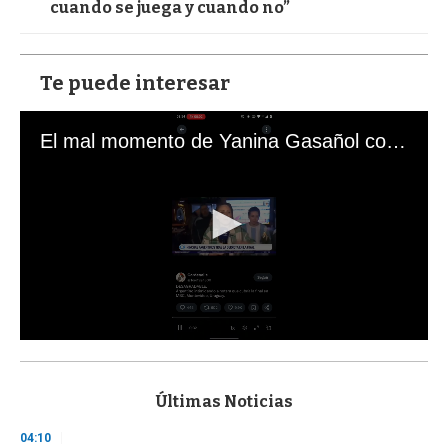
cuando se juega y cuando no”
Te puede interesar
El mal momento de Yanina Gasañol con un hincha argentino en "Subrayado"
0
s
e
c
Últimas Noticias
o
n
04:10
d