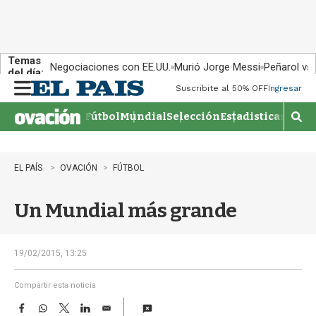
Temas
Negociaciones con EE.UU.
Murió Jorge Messi
Peñarol vs
del día:
Suscribite al 50% OFF
Ingresar
M
e
Fútbol
Mundial
Selección
Estadisticas
Agen
n
M
u
o
s
t
EL PAÍS
OVACIÓN
FÚTBOL
r
a
Un Mundial más grande
r
b
�
s
19/02/2015, 13:25
q
u
Compartir esta noticia
e
F
W
T
L
E
d