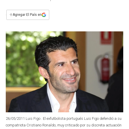
a
h
w
i
m
a
c
a
i
n
a
e
t
t
k
i
+
Agregar El País en
b
s
t
e
l
o
A
e
d
o
p
r
I
k
p
n
26/05/2011 Luis Figo . El exfutbolista portugués Luis Figo defendió a su
compatriota Cristiano Ronaldo, muy criticado por su discreta actuación