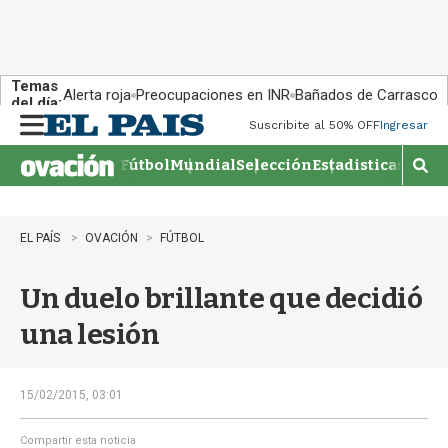
Temas
Alerta roja
Preocupaciones en INR
Bañados de Carrasco
del día:
Suscribite al 50% OFF
Ingresar
M
e
Fútbol
Mundial
Selección
Estadisticas
Agen
n
M
u
o
s
t
EL PAÍS
OVACIÓN
FÚTBOL
r
a
Un duelo brillante que decidió
r
b
una lesión
�
s
q
u
15/02/2015, 03:01
e
d
Compartir esta noticia