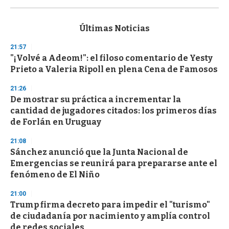
0
s
e
c
Últimas Noticias
o
n
21:57
d
"¡Volvé a Adeom!": el filoso comentario de Yesty
s
o
Prieto a Valeria Ripoll en plena Cena de Famosos
f
3
21:26
3
s
De mostrar su práctica a incrementar la
e
cantidad de jugadores citados: los primeros días
c
de Forlán en Uruguay
o
n
d
21:08
s
Sánchez anunció que la Junta Nacional de
Emergencias se reunirá para prepararse ante el
fenómeno de El Niño
21:00
Trump firma decreto para impedir el "turismo"
de ciudadanía por nacimiento y amplía control
de redes sociales