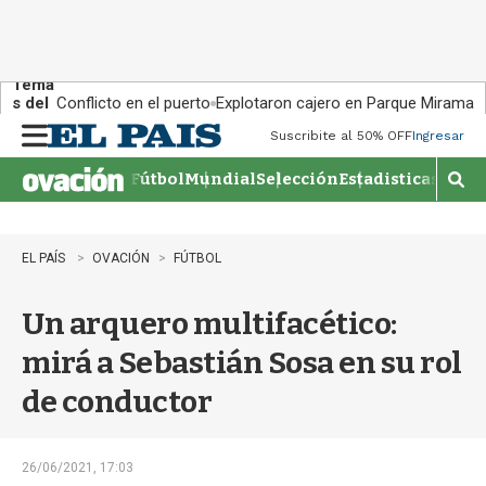
Tema
s del
Conflicto en el puerto
Explotaron cajero en Parque Miramar
día:
Suscribite al 50% OFF
Ingresar
M
e
Fútbol
Mundial
Selección
Estadisticas
Agen
n
M
u
o
s
t
EL PAÍS
OVACIÓN
FÚTBOL
r
a
Un arquero multifacético:
r
b
mirá a Sebastián Sosa en su rol
�
s
de conductor
q
u
e
d
26/06/2021, 17:03