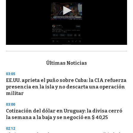
0
s
e
c
Últimas Noticias
o
n
03:05
d
EE.UU. aprieta el puño sobre Cuba: la CIA refuerza
s
o
presencia en la isla y no descarta una operación
f
militar
3
3
s
03:00
e
Cotización del dólar en Uruguay: la divisa cerró
c
la semana a la baja y se negoció en $ 40,25
o
n
d
02:12
s