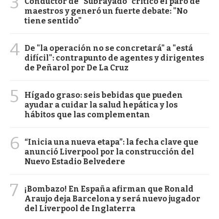
3
Conductor de "Subrayado" criticó el paro de
maestros y generó un fuerte debate: "No
tiene sentido"
4
De "la operación no se concretará" a "está
difícil": contrapunto de agentes y dirigentes
de Peñarol por De La Cruz
5
Hígado graso: seis bebidas que pueden
ayudar a cuidar la salud hepática y los
hábitos que las complementan
6
“Inicia una nueva etapa”: la fecha clave que
anunció Liverpool por la construcción del
Nuevo Estadio Belvedere
7
¡Bombazo! En España afirman que Ronald
Araujo deja Barcelona y será nuevo jugador
del Liverpool de Inglaterra