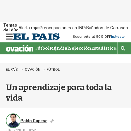
Temas
Alerta roja
Preocupaciones en INR
Bañados de Carrasco
del día:
Suscribite al 50% OFF
Ingresar
M
e
Fútbol
Mundial
Selección
Estadisticas
Agen
n
M
u
o
s
t
EL PAÍS
OVACIÓN
FÚTBOL
r
a
Un aprendizaje para toda la
r
b
vida
�
s
q
u
e
Pablo Cupese
d
13/02/2018, 18:52