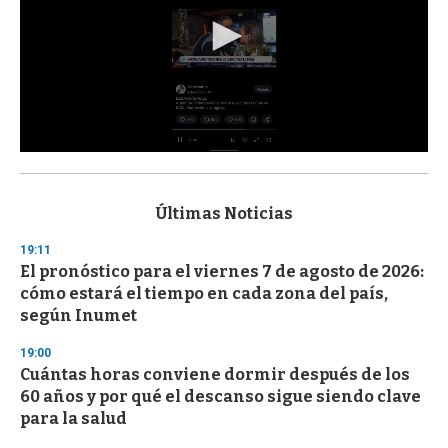
0
s
e
c
Últimas Noticias
o
n
19:11
d
El pronóstico para el viernes 7 de agosto de 2026:
s
o
cómo estará el tiempo en cada zona del país,
f
según Inumet
3
3
s
19:00
e
Cuántas horas conviene dormir después de los
c
60 años y por qué el descanso sigue siendo clave
o
n
para la salud
d
s