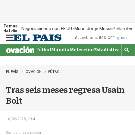
Temas
Negociaciones con EE.UU.
Murió Jorge Messi
Peñarol vs
del día:
Suscribite al 50% OFF
Ingresar
M
e
Fútbol
Mundial
Selección
Estadisticas
Agen
n
M
u
o
s
t
EL PAÍS
OVACIÓN
FÚTBOL
r
a
Tras seis meses regresa Usain
r
b
Bolt
�
s
q
u
10/02/2015, 19:41
e
d
Compartir esta noticia