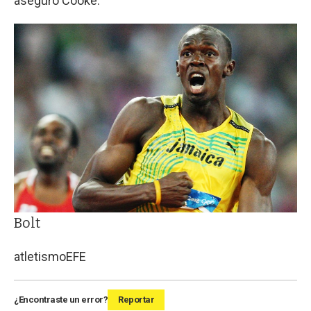
aseguró Cooke.
Bolt
atletismo
EFE
¿Encontraste un error?
Reportar