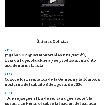
0
s
e
c
Últimas Noticias
o
n
23:56
d
Jugaban Uruguay Montevideo y Paysandú,
s
o
tiraron la pelota afuera y se produjo un insólito
f
accidente en la ruta
3
3
s
23:45
e
Conocé los resultados de la Quiniela y la Tómbola
c
nocturna del sábado 8 de agosto de 2026
o
n
d
21:59
s
"Que se juegue el fin de semana que viene": la
postura de Peñarol sobre la fijación del partido