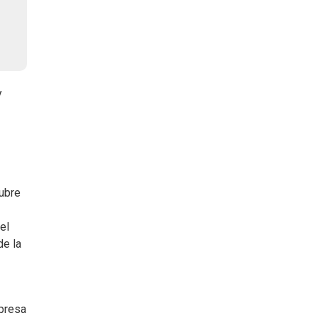
y
tubre
el
de la
mpresa