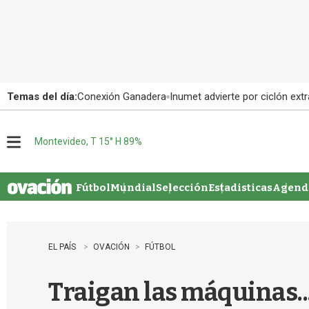
Temas del día:
Conexión Ganadera
Inumet advierte por ciclón extr
Montevideo, T 15° H 89%
M
e
n
u
Fútbol
Mundial
Selección
Estadisticas
Agenda
EL PAÍS
OVACIÓN
FÚTBOL
Traigan las máquinas..