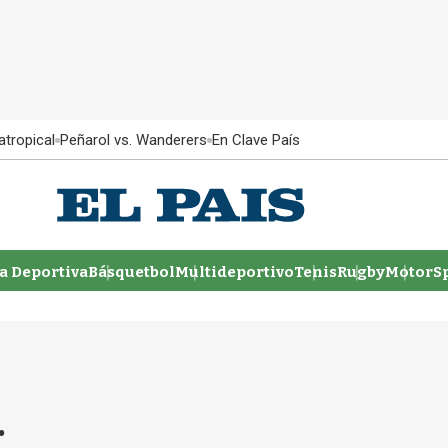
atropical
Peñarol vs. Wanderers
En Clave País
 Deportiva
Básquetbol
Multideportivo
Tenis
Rugby
MotorSp
.