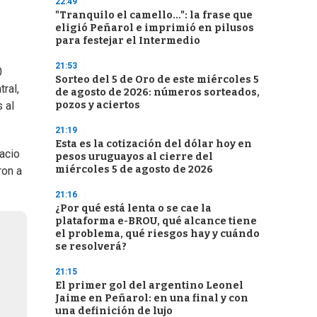
22:49
"Tranquilo el camello...": la frase que
eligió Peñarol e imprimió en pilusos
para festejar el Intermedio
21:53
0
Sorteo del 5 de Oro de este miércoles 5
ral,
de agosto de 2026: números sorteados,
pozos y aciertos
 al
21:19
Esta es la cotización del dólar hoy en
lacio
pesos uruguayos al cierre del
miércoles 5 de agosto de 2026
ron a
21:16
¿Por qué está lenta o se cae la
plataforma e-BROU, qué alcance tiene
el problema, qué riesgos hay y cuándo
se resolverá?
21:15
El primer gol del argentino Leonel
Jaime en Peñarol: en una final y con
una definición de lujo