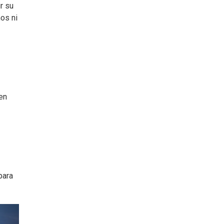
r su
os ni
en
para