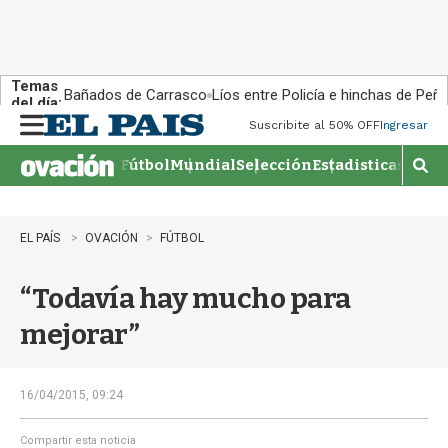
Temas
Bañados de Carrasco
Líos entre Policía e hinchas de Peña
del día:
Suscribite al 50% OFF
Ingresar
M
e
Fútbol
Mundial
Selección
Estadisticas
Agen
n
M
u
o
s
t
EL PAÍS
OVACIÓN
FÚTBOL
r
a
“Todavía hay mucho para
r
b
mejorar”
�
s
q
u
16/04/2015, 09:24
e
d
Compartir esta noticia