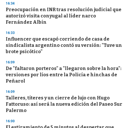
n
16:34
d
Preocupación en INR tras resolución judicial que
s
o
autorizó visita conyugal al líder narco
f
Fernández Albín
3
3
s
16:33
e
Influencer que escapó corriendo de casa de
c
sindicalista argentino contó su versión: "Tuve un
o
n
brote psicótico"
d
s
16:09
De "faltaron porteros" a "llegaron sobre la hora":
versiones por líos entre la Policía e hinchas de
Peñarol
16:09
Talleres, títeres y un cierre de lujo con Hugo
Fattoruso: así será la nueva edición del Paseo Sur
Palermo
16:00
El estiramiento de 5 minutos al despertar que