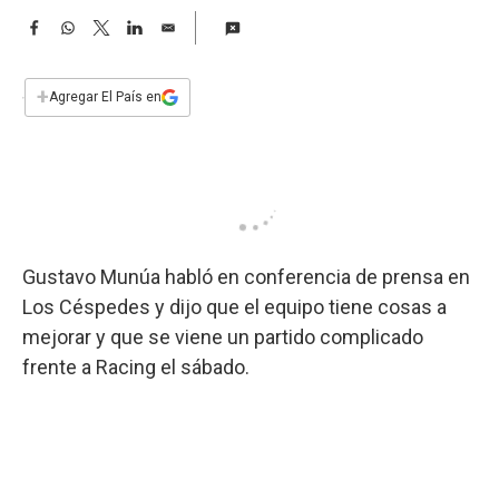
a
F
W
T
L
E
a
h
w
i
m
c
a
i
n
a
e
t
t
k
i
+
Agregar El País en
b
s
t
e
l
o
A
e
d
o
p
r
I
k
p
n
Gustavo Munúa habló en conferencia de prensa en
Los Céspedes y dijo que el equipo tiene cosas a
mejorar y que se viene un partido complicado
frente a Racing el sábado.