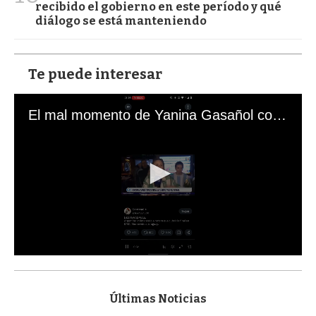
recibido el gobierno en este período y qué
diálogo se está manteniendo
Te puede interesar
El mal momento de Yanina Gasañol con un hincha argentino en "Subrayado"
0
s
e
c
Últimas Noticias
o