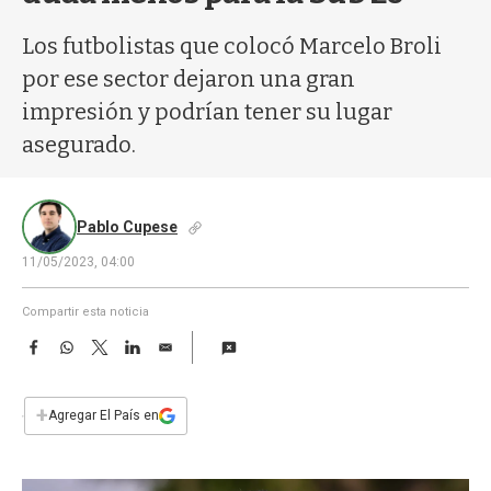
a
Los futbolistas que colocó Marcelo Broli
por ese sector dejaron una gran
impresión y podrían tener su lugar
asegurado.
Pablo Cupese
11/05/2023, 04:00
Compartir esta noticia
F
W
T
L
E
a
h
w
i
m
c
a
i
n
a
e
t
t
k
i
+
Agregar El País en
b
s
t
e
l
o
A
e
d
o
p
r
I