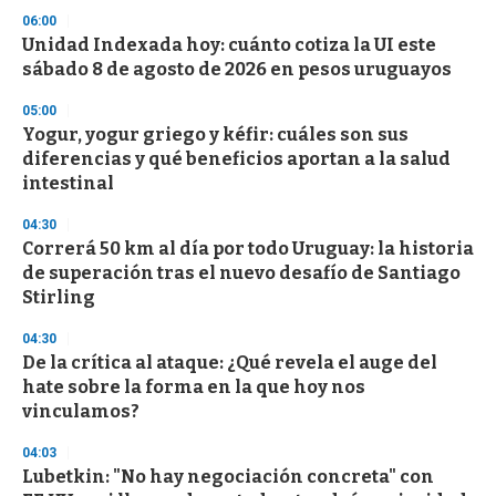
s
06:00
Unidad Indexada hoy: cuánto cotiza la UI este
sábado 8 de agosto de 2026 en pesos uruguayos
05:00
Yogur, yogur griego y kéfir: cuáles son sus
diferencias y qué beneficios aportan a la salud
intestinal
04:30
Correrá 50 km al día por todo Uruguay: la historia
de superación tras el nuevo desafío de Santiago
Stirling
04:30
De la crítica al ataque: ¿Qué revela el auge del
hate sobre la forma en la que hoy nos
vinculamos?
04:03
Lubetkin: "No hay negociación concreta" con