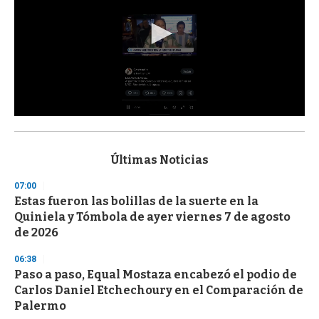
0
s
e
c
Últimas Noticias
o
n
07:00
d
Estas fueron las bolillas de la suerte en la
s
o
Quiniela y Tómbola de ayer viernes 7 de agosto
f
de 2026
3
3
s
06:38
e
Paso a paso, Equal Mostaza encabezó el podio de
c
Carlos Daniel Etchechoury en el Comparación de
o
n
Palermo
d