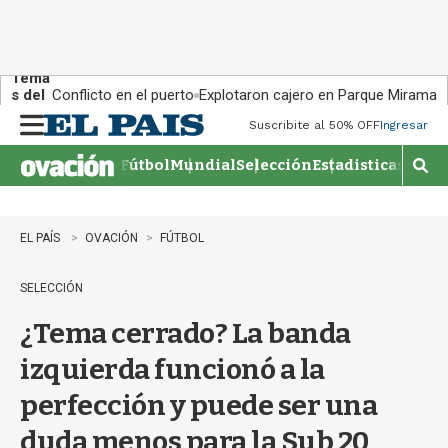
Tema
s del
Conflicto en el puerto
Explotaron cajero en Parque Miramar
día:
Suscribite al 50% OFF
Ingresar
M
e
Fútbol
Mundial
Selección
Estadisticas
Agen
n
M
u
o
s
t
EL PAÍS
OVACIÓN
FÚTBOL
r
a
SELECCIÓN
r
b
¿Tema cerrado? La banda
�
s
izquierda funcionó a la
q
u
perfección y puede ser una
e
d
duda menos para la Sub 20