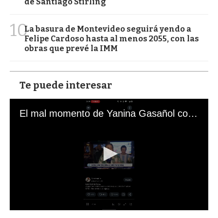
de Santiago Stirling
10
La basura de Montevideo seguirá yendo a
Felipe Cardoso hasta al menos 2055, con las
obras que prevé la IMM
Te puede interesar
El mal momento de Yanina Gasañol con un hincha argentino en "Subrayado"
0