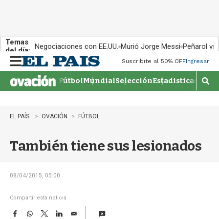
Temas
Negociaciones con EE.UU.
Murió Jorge Messi
Peñarol vs
del día:
Suscribite al 50% OFF
Ingresar
M
e
Fútbol
Mundial
Selección
Estadisticas
Agen
n
M
u
o
s
t
EL PAÍS
OVACIÓN
FÚTBOL
r
a
También tiene sus lesionados
r
b
�
s
08/04/2015, 05:00
q
u
Compartir esta noticia
e
F
W
T
L
E
d