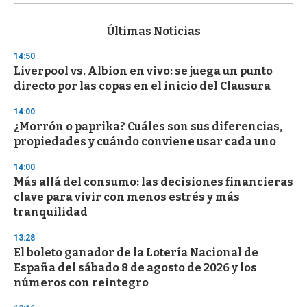
s
e
c
Últimas Noticias
o
n
14:50
d
Liverpool vs. Albion en vivo: se juega un punto
s
o
directo por las copas en el inicio del Clausura
f
3
14:00
3
s
¿Morrón o paprika? Cuáles son sus diferencias,
e
propiedades y cuándo conviene usar cada uno
c
o
14:00
n
d
Más allá del consumo: las decisiones financieras
s
clave para vivir con menos estrés y más
tranquilidad
13:28
El boleto ganador de la Lotería Nacional de
España del sábado 8 de agosto de 2026 y los
números con reintegro