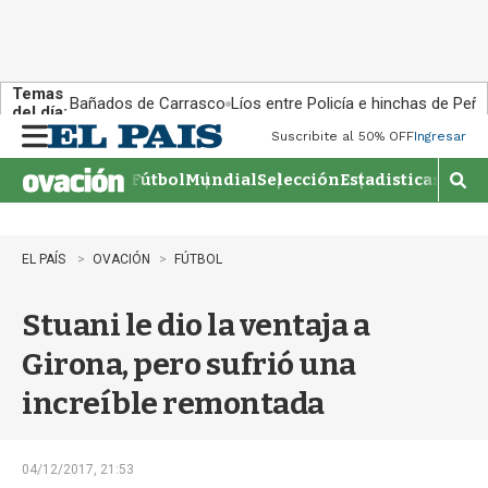
Temas
Bañados de Carrasco
Líos entre Policía e hinchas de Peña
del día:
Suscribite al 50% OFF
Ingresar
M
e
Fútbol
Mundial
Selección
Estadisticas
Agen
n
M
u
o
s
t
EL PAÍS
OVACIÓN
FÚTBOL
r
a
Stuani le dio la ventaja a
r
b
Girona, pero sufrió una
�
s
increíble remontada
q
u
e
d
04/12/2017, 21:53