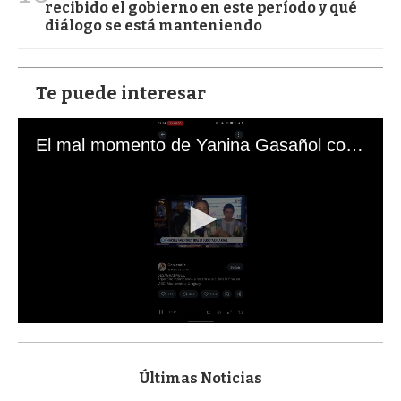
recibido el gobierno en este período y qué
diálogo se está manteniendo
Te puede interesar
El mal momento de Yanina Gasañol con un hincha argentino en "Subrayado"
0
s
e
c
Últimas Noticias
o
n