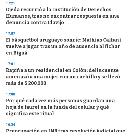
17:21
d
Ojeda recurrió a la Institución de Derechos
s
o
Humanos, tras no encontrar respuesta en una
f
denuncia contra Clavijo
3
3
s
17:07
e
El básquetbol uruguayo sonríe: Mathías Calfani
c
vuelve a jugar tras un año de ausencia al fichar
o
n
en Biguá
d
s
17:01
Rapiña a un residencial en Colón: delincuente
amenazó a una mujer con un cuchillo y se llevó
más de $ 200.000
17:00
Por qué cada vez más personas guardan una
hoja de laurel en la funda del celular y qué
significa este ritual
16:34
Preocupación en INR tras resolución judicial que