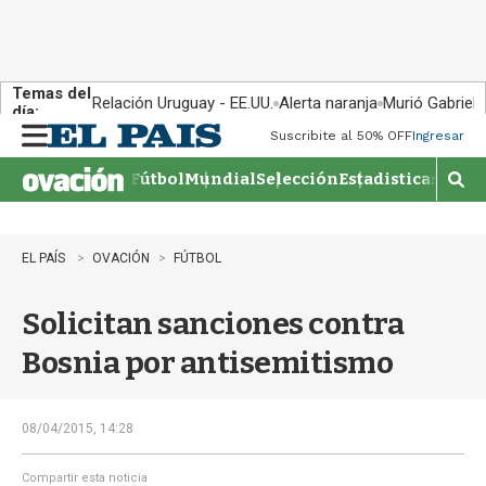
Temas del
Relación Uruguay - EE.UU.
Alerta naranja
Murió Gabriel 
día:
Suscribite al 50% OFF
Ingresar
M
e
Fútbol
Mundial
Selección
Estadisticas
Agen
n
M
u
o
s
t
EL PAÍS
OVACIÓN
FÚTBOL
r
a
Solicitan sanciones contra
r
b
Bosnia por antisemitismo
�
s
q
u
08/04/2015, 14:28
e
d
Compartir esta noticia