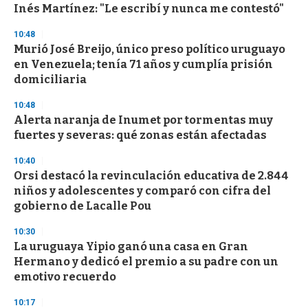
o
Inés Martínez: "Le escribí y nunca me contestó"
f
3
10:48
3
s
Murió José Breijo, único preso político uruguayo
e
en Venezuela; tenía 71 años y cumplía prisión
c
domiciliaria
o
n
d
10:48
s
Alerta naranja de Inumet por tormentas muy
fuertes y severas: qué zonas están afectadas
10:40
Orsi destacó la revinculación educativa de 2.844
niños y adolescentes y comparó con cifra del
gobierno de Lacalle Pou
10:30
La uruguaya Yipio ganó una casa en Gran
Hermano y dedicó el premio a su padre con un
emotivo recuerdo
10:17