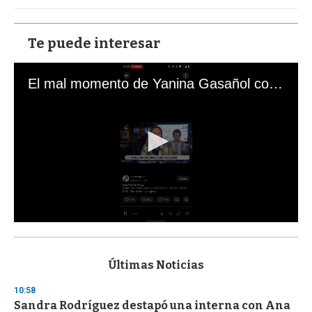
Te puede interesar
El mal momento de Yanina Gasañol con un hincha argentino en "Subrayado"
0
s
e
c
Últimas Noticias
o
n
10:58
d
Sandra Rodríguez destapó una interna con Ana
s