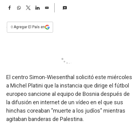
a
F
W
T
L
E
a
h
w
i
m
c
a
i
n
a
e
t
t
k
i
+
Agregar El País en
b
s
t
e
l
o
A
e
d
o
p
r
I
k
p
n
El centro Simon-Wiesenthal solicitó este miércoles
a Michel Platini que la instancia que dirige el fútbol
europeo sancione al equipo de Bosnia después de
la difusión en internet de un vídeo en el que sus
hinchas coreaban "muerte a los judíos" mientras
agitaban banderas de Palestina.