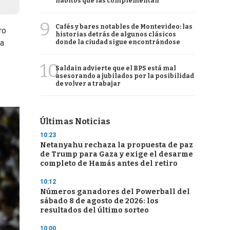
hábitos que las complementan
9
Cafés y bares notables de Montevideo: las
ro
historias detrás de algunos clásicos
ra
donde la ciudad sigue encontrándose
10
Saldain advierte que el BPS está mal
asesorando a jubilados por la posibilidad
de volver a trabajar
Últimas Noticias
10:23
Netanyahu rechaza la propuesta de paz
de Trump para Gaza y exige el desarme
completo de Hamás antes del retiro
10:12
Números ganadores del Powerball del
sábado 8 de agosto de 2026: los
resultados del último sorteo
10:00