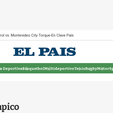
rol vs. Montevideo City Torque
En Clave País
 Deportiva
Básquetbol
Multideportivo
Tenis
Rugby
MotorSp
mpico