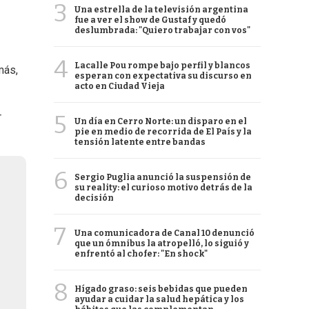
3
Una estrella de la televisión argentina
fue a ver el show de Gustaf y quedó
deslumbrada: "Quiero trabajar con vos"
4
Lacalle Pou rompe bajo perfil y blancos
más,
esperan con expectativa su discurso en
acto en Ciudad Vieja
5
r
Un día en Cerro Norte: un disparo en el
pie en medio de recorrida de El País y la
tensión latente entre bandas
6
Sergio Puglia anunció la suspensión de
su reality: el curioso motivo detrás de la
decisión
7
Una comunicadora de Canal 10 denunció
que un ómnibus la atropelló, lo siguió y
enfrentó al chofer: "En shock"
8
Hígado graso: seis bebidas que pueden
ayudar a cuidar la salud hepática y los