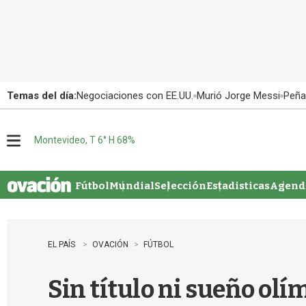
Temas del día:
Negociaciones con EE.UU.
Murió Jorge Messi
Peña
Montevideo, T 6° H 68%
M
e
n
u
Fútbol
Mundial
Selección
Estadisticas
Agenda
EL PAÍS
OVACIÓN
FÚTBOL
Sin título ni sueño olí