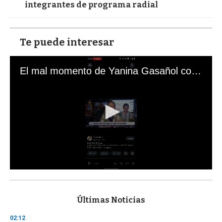
integrantes de programa radial
Te puede interesar
El mal momento de Yanina Gasañol con un hincha argentino en "Subrayado"
0
s
e
c
Últimas Noticias
o
n
02:12
d