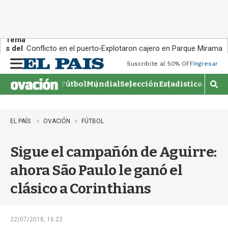
Tema
s del
Conflicto en el puerto
Explotaron cajero en Parque Miramar
día:
Suscribite al 50% OFF
Ingresar
M
e
Fútbol
Mundial
Selección
Estadisticas
Agen
n
M
u
o
s
t
EL PAÍS
OVACIÓN
FÚTBOL
r
a
Sigue el campañón de Aguirre:
r
b
ahora São Paulo le ganó el
�
s
clásico a Corinthians
q
u
e
d
22/07/2018, 16:22