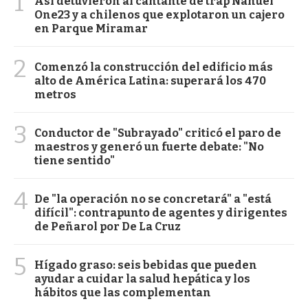
1
Así detuvieron al cantante de trap Nahuel
One23 y a chilenos que explotaron un cajero
en Parque Miramar
2
Comenzó la construcción del edificio más
alto de América Latina: superará los 470
metros
3
Conductor de "Subrayado" criticó el paro de
maestros y generó un fuerte debate: "No
tiene sentido"
4
De "la operación no se concretará" a "está
difícil": contrapunto de agentes y dirigentes
de Peñarol por De La Cruz
5
Hígado graso: seis bebidas que pueden
ayudar a cuidar la salud hepática y los
hábitos que las complementan