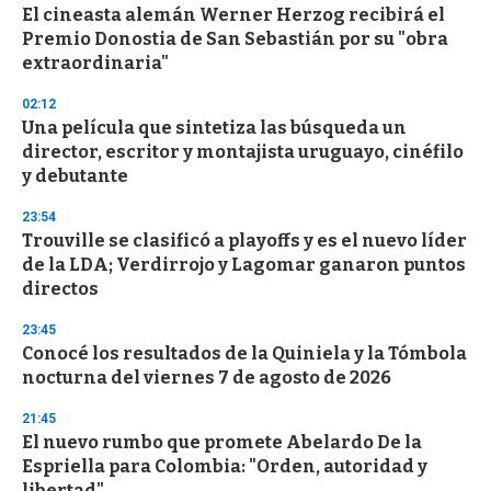
El cineasta alemán Werner Herzog recibirá el
s
o
Premio Donostia de San Sebastián por su "obra
f
extraordinaria"
3
3
s
02:12
e
Una película que sintetiza las búsqueda un
c
director, escritor y montajista uruguayo, cinéfilo
o
n
y debutante
d
s
23:54
Trouville se clasificó a playoffs y es el nuevo líder
de la LDA; Verdirrojo y Lagomar ganaron puntos
directos
23:45
Conocé los resultados de la Quiniela y la Tómbola
nocturna del viernes 7 de agosto de 2026
21:45
El nuevo rumbo que promete Abelardo De la
Espriella para Colombia: "Orden, autoridad y
libertad"