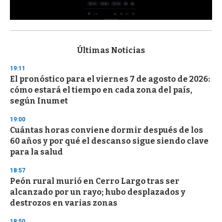
0
s
e
c
Últimas Noticias
o
n
19:11
d
El pronóstico para el viernes 7 de agosto de 2026:
s
o
cómo estará el tiempo en cada zona del país,
f
según Inumet
3
3
s
19:00
e
Cuántas horas conviene dormir después de los
c
60 años y por qué el descanso sigue siendo clave
o
n
para la salud
d
s
18:57
Peón rural murió en Cerro Largo tras ser
alcanzado por un rayo; hubo desplazados y
destrozos en varias zonas
18:50