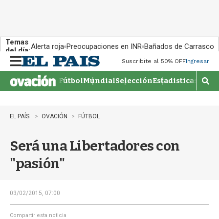
Temas
Alerta roja
Preocupaciones en INR
Bañados de Carrasco
del día:
Suscribite al 50% OFF
Ingresar
M
e
Fútbol
Mundial
Selección
Estadisticas
Agen
n
M
u
o
s
t
EL PAÍS
OVACIÓN
FÚTBOL
r
a
Será una Libertadores con
r
b
"pasión"
�
s
q
u
03/02/2015, 07:00
e
d
Compartir esta noticia