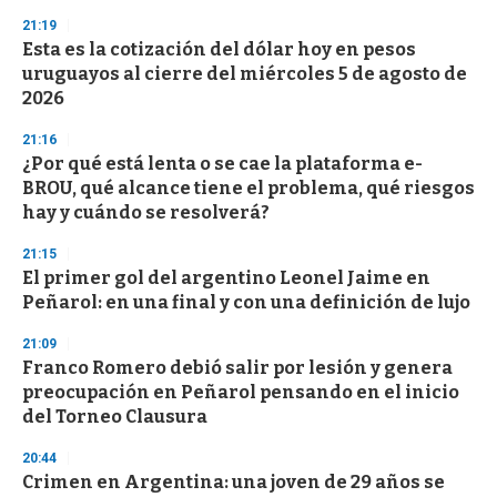
n
d
21:19
s
Esta es la cotización del dólar hoy en pesos
uruguayos al cierre del miércoles 5 de agosto de
2026
21:16
¿Por qué está lenta o se cae la plataforma e-
BROU, qué alcance tiene el problema, qué riesgos
hay y cuándo se resolverá?
21:15
El primer gol del argentino Leonel Jaime en
Peñarol: en una final y con una definición de lujo
21:09
Franco Romero debió salir por lesión y genera
preocupación en Peñarol pensando en el inicio
del Torneo Clausura
20:44
Crimen en Argentina: una joven de 29 años se