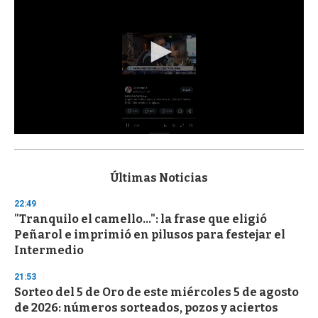
0
s
e
c
Últimas Noticias
o
n
22:49
d
"Tranquilo el camello...": la frase que eligió
s
o
Peñarol e imprimió en pilusos para festejar el
f
Intermedio
3
3
s
21:53
e
Sorteo del 5 de Oro de este miércoles 5 de agosto
c
de 2026: números sorteados, pozos y aciertos
o