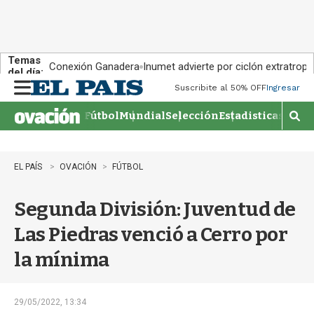
Temas
Conexión Ganadera
Inumet advierte por ciclón extratropi
del día:
Suscribite al 50% OFF
Ingresar
M
e
Fútbol
Mundial
Selección
Estadisticas
Agen
n
M
u
o
s
t
EL PAÍS
OVACIÓN
FÚTBOL
r
a
Segunda División: Juventud de
r
b
Las Piedras venció a Cerro por
�
s
la mínima
q
u
e
d
29/05/2022, 13:34