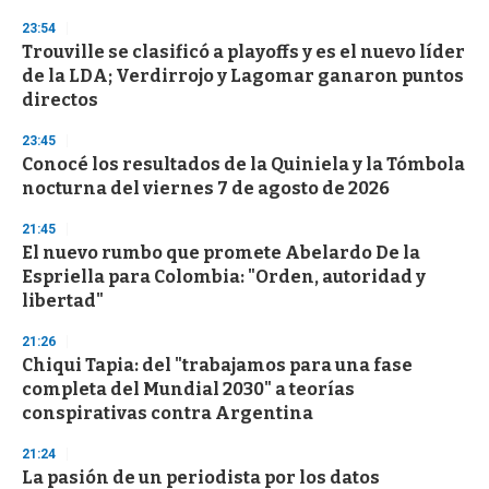
n
23:54
d
Trouville se clasificó a playoffs y es el nuevo líder
s
o
de la LDA; Verdirrojo y Lagomar ganaron puntos
f
directos
3
3
s
23:45
e
Conocé los resultados de la Quiniela y la Tómbola
c
nocturna del viernes 7 de agosto de 2026
o
n
d
21:45
s
El nuevo rumbo que promete Abelardo De la
Espriella para Colombia: "Orden, autoridad y
libertad"
21:26
Chiqui Tapia: del "trabajamos para una fase
completa del Mundial 2030" a teorías
conspirativas contra Argentina
21:24
La pasión de un periodista por los datos