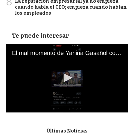
8
La reputación empresarial ya no empieza
cuando habla el CEO; empieza cuando hablan
los empleados
Te puede interesar
El mal momento de Yanina Gasañol con un hincha argentino en "Subrayado"
0
s
e
c
Últimas Noticias
o