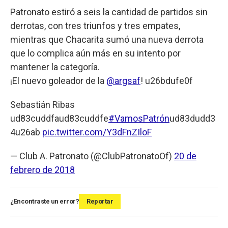
Patronato estiró a seis la cantidad de partidos sin
derrotas, con tres triunfos y tres empates,
mientras que Chacarita sumó una nueva derrota
que lo complica aún más en su intento por
mantener la categoría.
¡El nuevo goleador de la
@argsaf
! u26bdufe0f
Sebastián Ribas
ud83cuddfaud83cuddfe
#VamosPatrón
ud83dudd3
4u26ab
pic.twitter.com/Y3dFnZIloF
— Club A. Patronato (@ClubPatronatoOf)
20 de
febrero de 2018
¿Encontraste un error?
Reportar