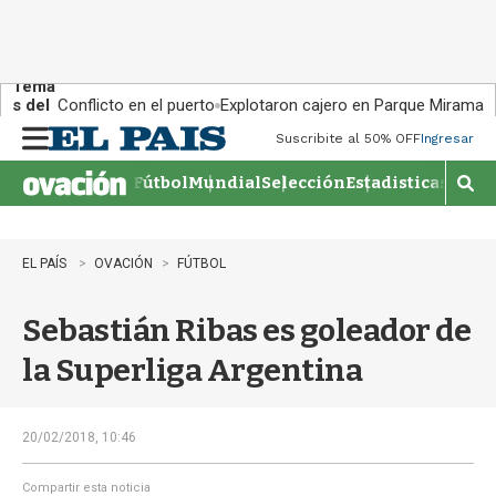
Tema
s del
Conflicto en el puerto
Explotaron cajero en Parque Miramar
día:
Suscribite al 50% OFF
Ingresar
M
e
Fútbol
Mundial
Selección
Estadisticas
Agen
n
M
u
o
s
t
EL PAÍS
OVACIÓN
FÚTBOL
r
a
Sebastián Ribas es goleador de
r
b
la Superliga Argentina
�
s
q
u
20/02/2018, 10:46
e
d
Compartir esta noticia