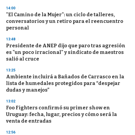
d
s
14:00
"El Camino de la Mujer": un ciclo de talleres,
conversatorios y un retiro para el reencuentro
personal
13:48
Presidente de ANEP dijo que paro tras agresión
es "un poco irracional" y sindicato de maestros
salió al cruce
13:25
Ambiente incluirá a Bañados de Carrasco en la
lista de humedales protegidos para “despejar
dudas y manejos”
13:02
Foo Fighters confirmó su primer show en
Uruguay: fecha, lugar, precios y cómo será la
venta de entradas
12:56