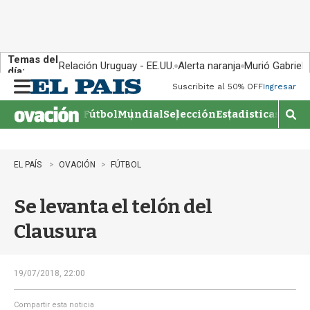
Temas del
Relación Uruguay - EE.UU.
Alerta naranja
Murió Gabriel 
día:
Suscribite al 50% OFF
Ingresar
M
e
Fútbol
Mundial
Selección
Estadisticas
Agen
n
M
u
o
s
t
EL PAÍS
OVACIÓN
FÚTBOL
r
a
Se levanta el telón del
r
b
Clausura
�
s
q
u
19/07/2018, 22:00
e
d
Compartir esta noticia