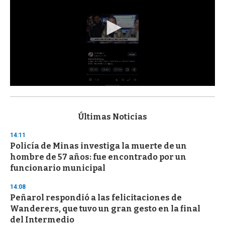
0
s
e
c
Últimas Noticias
o
n
14:11
d
Policía de Minas investiga la muerte de un
s
o
hombre de 57 años: fue encontrado por un
f
funcionario municipal
3
3
s
14:08
e
Peñarol respondió a las felicitaciones de
c
Wanderers, que tuvo un gran gesto en la final
o
n
del Intermedio