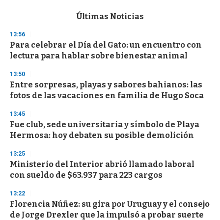
e
c
Últimas Noticias
o
n
13:56
d
Para celebrar el Día del Gato: un encuentro con
s
o
lectura para hablar sobre bienestar animal
f
3
13:50
3
s
Entre sorpresas, playas y sabores bahianos: las
e
fotos de las vacaciones en familia de Hugo Soca
c
o
13:45
n
d
Fue club, sede universitaria y símbolo de Playa
s
Hermosa: hoy debaten su posible demolición
13:25
Ministerio del Interior abrió llamado laboral
con sueldo de $63.937 para 223 cargos
13:22
Florencia Núñez: su gira por Uruguay y el consejo
de Jorge Drexler que la impulsó a probar suerte