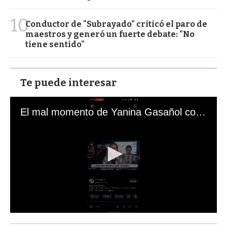
10
Conductor de "Subrayado" criticó el paro de
maestros y generó un fuerte debate: "No
tiene sentido"
Te puede interesar
El mal momento de Yanina Gasañol con un hincha argentino en "Subrayado"
0
s