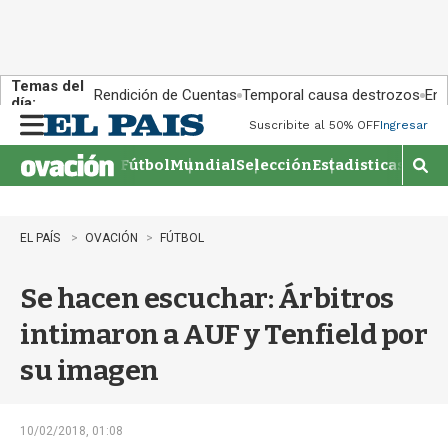
Temas del
Rendición de Cuentas
Temporal causa destrozos
En 
día:
Suscribite al 50% OFF
Ingresar
M
e
Fútbol
Mundial
Selección
Estadisticas
Agen
n
M
u
o
s
t
EL PAÍS
OVACIÓN
FÚTBOL
r
a
Se hacen escuchar: Árbitros
r
b
intimaron a AUF y Tenfield por
�
s
su imagen
q
u
e
d
10/02/2018, 01:08