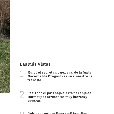
Las Más Vistas
1
Murió el secretario general de la Junta
Nacional de Drogas tras un siniestro de
tránsito
2
Casi todo el país bajo alerta naranja de
Inumet por tormentas muy fuertes y
severas
Gobierno quiere llevar mil familias a