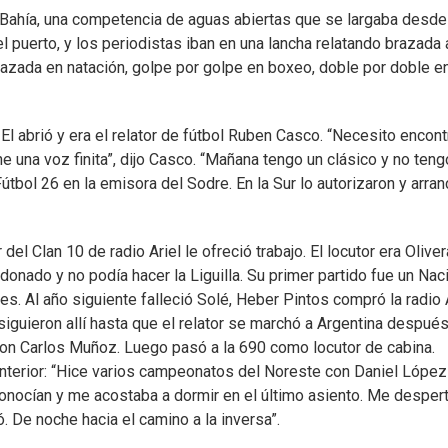
la Bahía, una competencia de aguas abiertas que se largaba desde
el puerto, y los periodistas iban en una lancha relatando brazada 
razada en natación, golpe por golpe en boxeo, doble por doble e
El abrió y era el relator de fútbol Ruben Casco. “Necesito encontr
ene una voz finita”, dijo Casco. “Mañana tengo un clásico y no teng
bol 26 en la emisora del Sodre. En la Sur lo autorizaron y arran
el Clan 10 de radio Ariel le ofreció trabajo. El locutor era Oliver
donado y no podía hacer la Liguilla. Su primer partido fue un Nac
les. Al año siguiente falleció Solé, Heber Pintos compró la radio 
 siguieron allí hasta que el relator se marchó a Argentina después
 con Carlos Muñoz. Luego pasó a la 690 como locutor de cabina.
interior: “Hice varios campeonatos del Noreste con Daniel López
conocían y me acostaba a dormir en el último asiento. Me desper
 De noche hacia el camino a la inversa”.