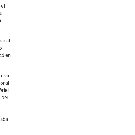
 el
a
n
ar al
o
có en
a, su
ional-
Ariel
 del
taba