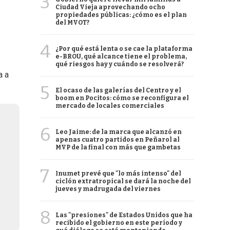
3
Ciudad Vieja aprovechando ocho
propiedades públicas: ¿cómo es el plan
del MVOT?
4
¿Por qué está lenta o se cae la plataforma
e-BROU, qué alcance tiene el problema,
qué riesgos hay y cuándo se resolverá?
a a
5
El ocaso de las galerías del Centro y el
boom en Pocitos: cómo se reconfigura el
mercado de locales comerciales
6
Leo Jaime: de la marca que alcanzó en
apenas cuatro partidos en Peñarol al
MVP de la final con más que gambetas
7
Inumet prevé que "lo más intenso" del
ciclón extratropical se dará la noche del
jueves y madrugada del viernes
8
Las "presiones" de Estados Unidos que ha
recibido el gobierno en este período y