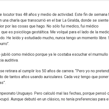
e locutor tras 48 años y medio de actividad. Este fin de semana 
n una charla que transcurrió en el bar La Giralda, donde se siente
rior por las cosas que hago. No sólo fui medico, fui médico
, que es psicóloga gestáltica. Me volqué para el lado de la medi
mundo. He leído y estudiado mucho, nunca tengo un momento libre.
urro”.
e jubiló como médico porque ya le costaba escuchar el murmullo
a auditiva.
 retirara al cumplir los 50 años de carrera. “Pero yo no preten
rado de tantos años usando auriculares. Cada vez tengo que pone
as”.
mpeonato Uruguayo. Pero calculó mal las fechas, porque pensó q
cupó. Aunque debutó en un clásico, no tenía preferencias para e