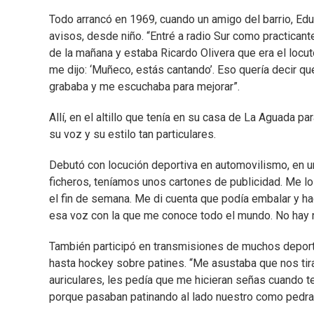
Todo arrancó en 1969, cuando un amigo del barrio, Edu
avisos, desde niño. “Entré a radio Sur como practicant
de la mañana y estaba Ricardo Olivera que era el locut
me dijo: ‘Muñeco, estás cantando’. Eso quería decir q
grababa y me escuchaba para mejorar”.
Allí, en el altillo que tenía en su casa de La Aguada p
su voz y su estilo tan particulares.
Debutó con locución deportiva en automovilismo, en un
ficheros, teníamos unos cartones de publicidad. Me los
el fin de semana. Me di cuenta que podía embalar y h
esa voz con la que me conoce todo el mundo. No hay n
También participó en transmisiones de muchos deport
hasta hockey sobre patines. “Me asustaba que nos tir
auriculares, les pedía que me hicieran señas cuando t
porque pasaban patinando al lado nuestro como pedrad