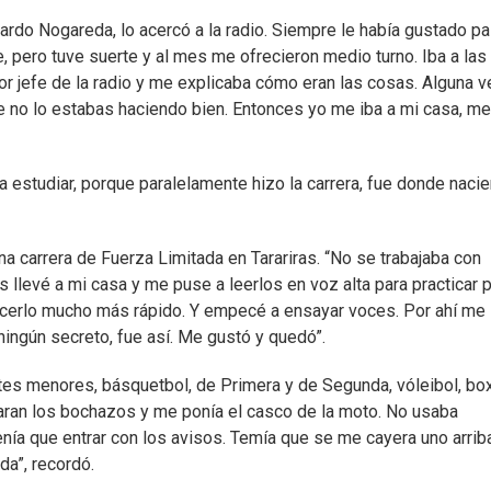
ardo Nogareda, lo acercó a la radio. Siempre le había gustado pa
e, pero tuve suerte y al mes me ofrecieron medio turno. Iba a las
or jefe de la radio y me explicaba cómo eran las cosas. Alguna v
ue no lo estabas haciendo bien. Entonces yo me iba a mi casa, me
ara estudiar, porque paralelamente hizo la carrera, fue donde naci
a carrera de Fuerza Limitada en Tarariras. “No se trabajaba con
 llevé a mi casa y me puse a leerlos en voz alta para practicar 
acerlo mucho más rápido. Y empecé a ensayar voces. Por ahí me 
ingún secreto, fue así. Me gustó y quedó”.
es menores, básquetbol, de Primera y de Segunda, vóleibol, bo
aran los bochazos y me ponía el casco de la moto. No usaba
enía que entrar con los avisos. Temía que se me cayera uno arrib
a”, recordó.