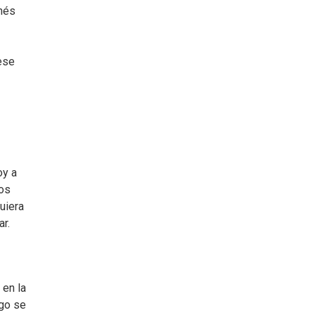
enés
ese
oy a
los
uiera
ar.
 en la
ugo se