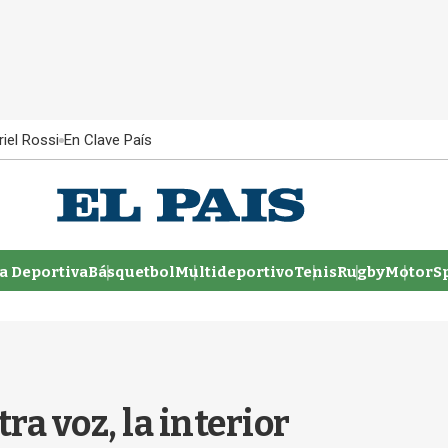
iel Rossi
En Clave País
 Deportiva
Básquetbol
Multideportivo
Tenis
Rugby
MotorSp
tra voz, la interior