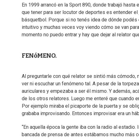
En 1999 arrancó en la Sport 890, donde trabajó hasta 
que tener para ser locutor de deportes es entender el ju
básquetbol. Porque si no tenés idea de dónde podés e
intuitivo y muchas veces voy viendo cómo se van par
momento no puedo entrar y hay que dejar al relator que
FENóMENO.
Al preguntarle con qué relator se sintió más cómodo, 
ver ni escuchar un fenómeno tal. A pesar de la torpeza
auriculares y empezaba a ser él mismo. Y además, acá l
de los otros relatores. Luego me enteré que cuando era
Por ejemplo miraba el picaporte de la puerta y se obli
grababa improvisando. Entonces improvisar era un hábit
“En aquella época la gente iba con la radio al estadio
bancada de prensa de antes estábamos mucho más cerca