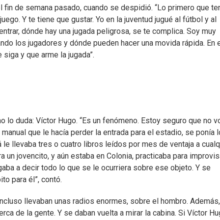
el fin de semana pasado, cuando se despidió. “Lo primero que t
ego. Y te tiene que gustar. Yo en la juventud jugué al fútbol y al
ntrar, dónde hay una jugada peligrosa, se te complica. Soy muy
ando los jugadores y dónde pueden hacer una movida rápida. En 
 siga y que arme la jugada”.
no lo duda: Víctor Hugo. “Es un fenómeno. Estoy seguro que no v
 manual que le hacía perder la entrada para el estadio, se ponía 
e llevaba tres o cuatro libros leídos por mes de ventaja a cualq
 un jovencito, y aún estaba en Colonia, practicaba para improvis
gaba a decir todo lo que se le ocurriera sobre ese objeto. Y se
o para él”, contó.
. Incluso llevaban unas radios enormes, sobre el hombro. Además,
 de la gente. Y se daban vuelta a mirar la cabina. Si Víctor H