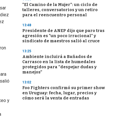
"El Camino de la Mujer": un ciclo de
sar
talleres, conversatorios y un retiro
 diez
para el reencuentro personal
ez
13:48
Presidente de ANEP dijo que paro tras
agresión es "un poco irracional" y
sindicato de maestros salió al cruce
eron
13:25
Ambiente incluirá a Bañados de
Carrasco en la lista de humedales
protegidos para “despejar dudas y
manejos”
para
salió
13:02
Foo Fighters confirmó su primer show
en Uruguay: fecha, lugar, precios y
cómo será la venta de entradas
xeo y
a