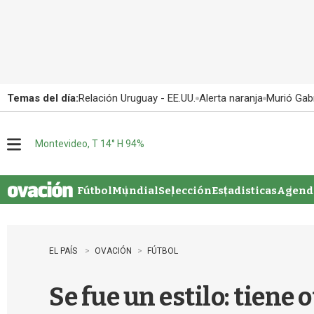
Temas del día:
Relación Uruguay - EE.UU.
Alerta naranja
Murió Gabr
Montevideo, T 14° H 94%
M
e
n
u
Fútbol
Mundial
Selección
Estadisticas
Agenda
EL PAÍS
OVACIÓN
FÚTBOL
Se fue un estilo: tiene o