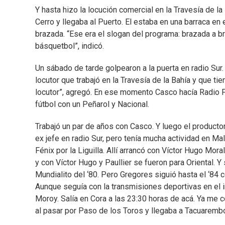
Y hasta hizo la locución comercial en la Travesía de 
Cerro y llegaba al Puerto. El estaba en una barraca en 
brazada. “Ese era el slogan del programa: brazada a b
básquetbol”, indicó.
Un sábado de tarde golpearon a la puerta en radio Sur. 
locutor que trabajó en la Travesía de la Bahía y que ti
locutor”, agregó. En ese momento Casco hacía Radio Fút
fútbol con un Peñarol y Nacional.
Trabajó un par de años con Casco. Y luego el productor d
ex jefe en radio Sur, pero tenía mucha actividad en Mal
Fénix por la Liguilla. Allí arrancó con Víctor Hugo Mora
y con Víctor Hugo y Paullier se fueron para Oriental. Y
Mundialito del ‘80. Pero Gregores siguió hasta el ‘84
Aunque seguía con la transmisiones deportivas en el 
Moroy. Salía en Cora a las 23:30 horas de acá. Ya me 
al pasar por Paso de los Toros y llegaba a Tacuarembó.