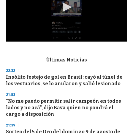
0
s
e
c
Últimas Noticias
o
n
22:32
d
Insólito festejo de gol en Brasil: cayó al túnel de
s
o
los vestuarios, se lo anularon y salió lesionado
f
3
21:53
3
s
"No me puedo permitir salir campeón en todos
e
lados y no acá", dijo Bava quien no pondrá el
c
cargo a disposición
o
n
d
21:39
s
Sorteo del 5 de Oro del domingo 9 de agosto de