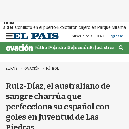
Tema
s del
Conflicto en el puerto
Explotaron cajero en Parque Miramar
día:
Suscribite al 50% OFF
Ingresar
M
e
Fútbol
Mundial
Selección
Estadisticas
Agen
n
M
u
o
s
t
EL PAÍS
OVACIÓN
FÚTBOL
r
a
Ruiz-Díaz, el australiano de
r
b
sangre charrúa que
�
s
perfecciona su español con
q
u
goles en Juventud de Las
e
d
Piedras