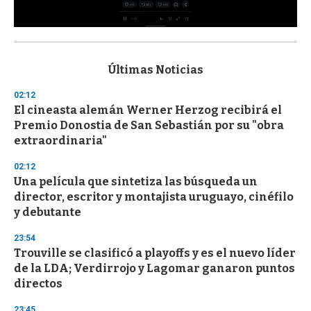
0
s
e
c
Últimas Noticias
o
n
02:12
d
El cineasta alemán Werner Herzog recibirá el
s
o
Premio Donostia de San Sebastián por su "obra
f
extraordinaria"
3
3
s
02:12
e
Una película que sintetiza las búsqueda un
c
director, escritor y montajista uruguayo, cinéfilo
o
n
y debutante
d
s
23:54
Trouville se clasificó a playoffs y es el nuevo líder
de la LDA; Verdirrojo y Lagomar ganaron puntos
directos
23:45