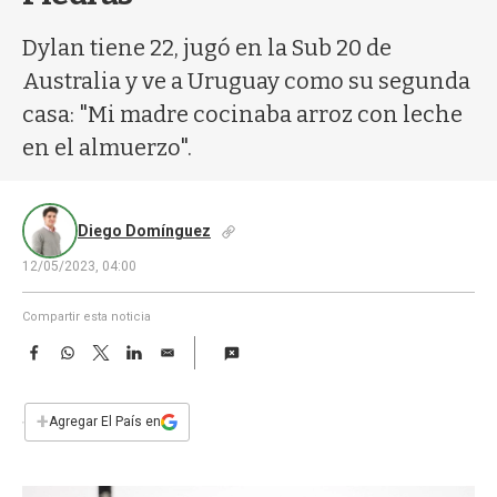
a
Dylan tiene 22, jugó en la Sub 20 de
Australia y ve a Uruguay como su segunda
casa: "Mi madre cocinaba arroz con leche
en el almuerzo".
Diego Domínguez
12/05/2023, 04:00
Compartir esta noticia
F
W
T
L
E
a
h
w
i
m
c
a
i
n
a
e
t
t
k
i
+
Agregar El País en
b
s
t
e
l
o
A
e
d
o
p
r
I