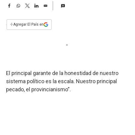
a
F
W
T
L
E
a
h
w
i
m
c
a
i
n
a
e
t
t
k
i
+
Agregar El País en
b
s
t
e
l
o
A
e
d
o
p
r
I
k
p
n
El principal garante de la honestidad de nuestro
sistema político es la escala. Nuestro principal
pecado, el provincianismo”.