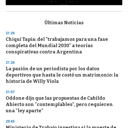
0
s
e
c
Últimas Noticias
o
n
21:26
d
Chiqui Tapia: del "trabajamos para una fase
s
o
completa del Mundial 2030" a teorías
f
conspirativas contra Argentina
3
3
s
21:24
e
La pasión de un periodista por los datos
c
deportivos que hasta le costó un matrimonio: la
o
n
historia de Willy Viola
d
s
21:07
Oddone dijo que las propuestas de Cabildo
Abierto son "contemplables", pero requieren
una "ley aparte"
20:45
Ministerio de Trabajo investiga si la muerte de