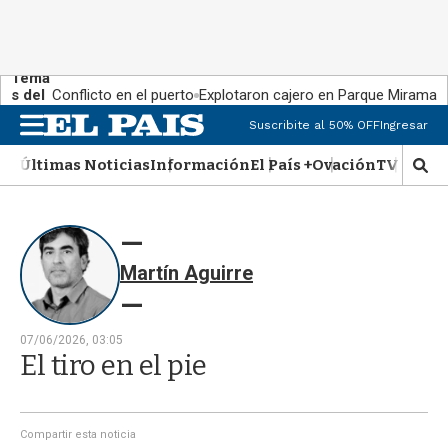
Tema
s del
Conflicto en el puerto
Explotaron cajero en Parque Miramar
día:
Suscribite al 50% OFF
Ingresar
M
e
Últimas Noticias
Información
El País +
Ovación
TV Show
n
M
u
o
s
t
r
Martín Aguirre
a
r
b
�
07/06/2026, 03:05
s
El tiro en el pie
q
u
e
d
Compartir esta noticia