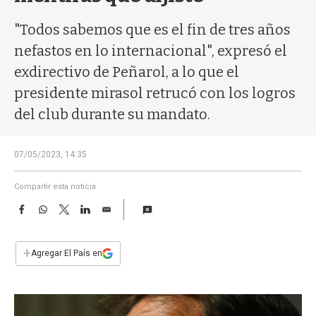
a
"Todos sabemos que es el fin de tres años
nefastos en lo internacional", expresó el
exdirectivo de Peñarol, a lo que el
presidente mirasol retrucó con los logros
del club durante su mandato.
07/05/2023, 14:35
Compartir esta noticia
F
W
T
L
E
a
h
w
i
m
c
a
i
n
a
e
t
t
k
i
+
Agregar El País en
b
s
t
e
l
o
A
e
d
o
p
r
I
k
p
n