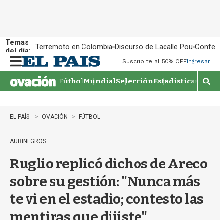
Temas
Terremoto en Colombia
Discurso de Lacalle Pou
Confere
del día:
Suscribite al 50% OFF
Ingresar
M
e
Fútbol
Mundial
Selección
Estadisticas
Agen
n
M
u
o
s
t
EL PAÍS
OVACIÓN
FÚTBOL
r
a
AURINEGROS
r
b
Ruglio replicó dichos de Areco
�
s
sobre su gestión: "Nunca más
q
u
te vi en el estadio; contesto las
e
d
mentiras que dijiste"