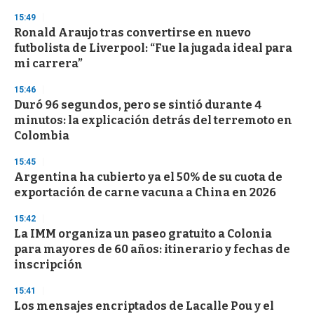
n
15:49
d
Ronald Araujo tras convertirse en nuevo
s
o
futbolista de Liverpool: “Fue la jugada ideal para
f
mi carrera”
3
3
s
15:46
e
Duró 96 segundos, pero se sintió durante 4
c
minutos: la explicación detrás del terremoto en
o
n
Colombia
d
s
15:45
Argentina ha cubierto ya el 50% de su cuota de
exportación de carne vacuna a China en 2026
15:42
La IMM organiza un paseo gratuito a Colonia
para mayores de 60 años: itinerario y fechas de
inscripción
15:41
Los mensajes encriptados de Lacalle Pou y el