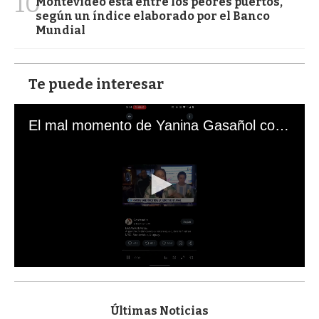
10
Montevideo está entre los peores puertos,
según un índice elaborado por el Banco
Mundial
Te puede interesar
El mal momento de Yanina Gasañol con un hincha argentino en "Subrayado"
0
s
e
c
Últimas Noticias
o