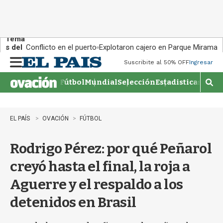
Tema
s del
Conflicto en el puerto
Explotaron cajero en Parque Miramar
día:
Suscribite al 50% OFF
Ingresar
M
e
Fútbol
Mundial
Selección
Estadisticas
Agen
n
M
u
o
s
t
EL PAÍS
OVACIÓN
FÚTBOL
r
a
Rodrigo Pérez: por qué Peñarol
r
b
creyó hasta el final, la roja a
�
s
Aguerre y el respaldo a los
q
u
detenidos en Brasil
e
d