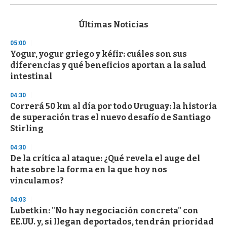
s
e
c
Últimas Noticias
o
n
05:00
d
Yogur, yogur griego y kéfir: cuáles son sus
s
o
diferencias y qué beneficios aportan a la salud
f
intestinal
3
3
s
04:30
e
Correrá 50 km al día por todo Uruguay: la historia
c
de superación tras el nuevo desafío de Santiago
o
n
Stirling
d
s
04:30
De la crítica al ataque: ¿Qué revela el auge del
hate sobre la forma en la que hoy nos
vinculamos?
04:03
Lubetkin: "No hay negociación concreta" con
EE.UU. y, si llegan deportados, tendrán prioridad