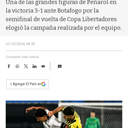
a
Una de las grandes figuras de Peñarol en
la victoria 3-1 ante Botafogo por la
semifinal de vuelta de Copa Libertadores
elogió la campaña realizada por el equipo.
31/10/2024, 08:35
Compartir esta noticia
F
W
T
L
E
a
h
w
i
m
c
a
i
n
a
e
t
t
k
i
+
Agregar El País en
b
s
t
e
l
o
A
e
d
o
p
r
I
k
p
n