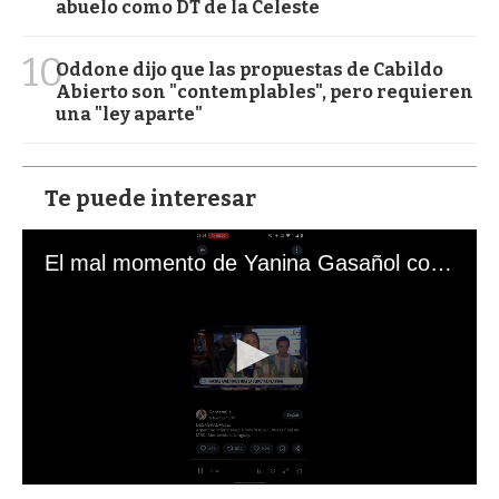
abuelo como DT de la Celeste
10
Oddone dijo que las propuestas de Cabildo
Abierto son "contemplables", pero requieren
una "ley aparte"
Te puede interesar
El mal momento de Yanina Gasañol con un hincha argentino en "Subrayado"
0