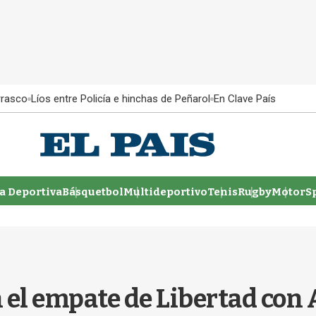
rrasco
Líos entre Policía e hinchas de Peñarol
En Clave País
 Deportiva
Básquetbol
Multideportivo
Tenis
Rugby
MotorSp
 el empate de Libertad con 