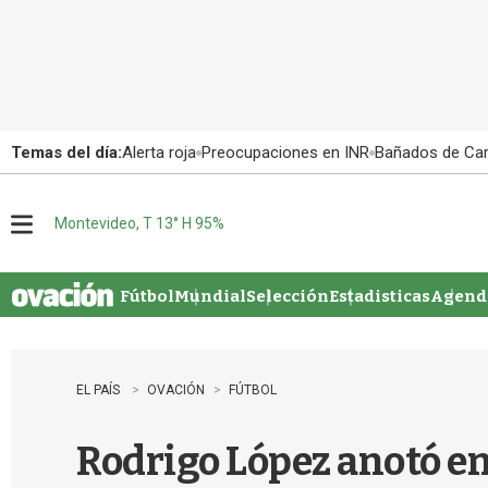
Temas del día:
Alerta roja
Preocupaciones en INR
Bañados de Ca
Montevideo, T 13° H 95%
M
e
n
u
Fútbol
Mundial
Selección
Estadisticas
Agenda
EL PAÍS
OVACIÓN
FÚTBOL
Rodrigo López anotó en