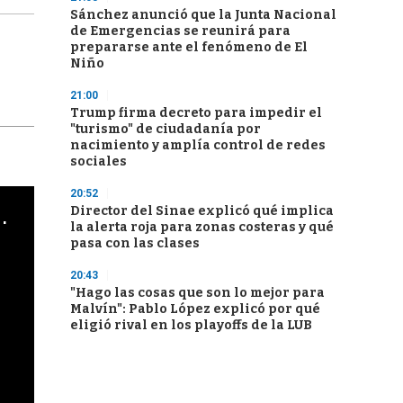
Sánchez anunció que la Junta Nacional
de Emergencias se reunirá para
prepararse ante el fenómeno de El
Niño
21:00
Trump firma decreto para impedir el
"turismo" de ciudadanía por
nacimiento y amplía control de redes
sociales
20:52
cha argentino en "Subrayado"
Director del Sinae explicó qué implica
la alerta roja para zonas costeras y qué
pasa con las clases
20:43
"Hago las cosas que son lo mejor para
Malvín": Pablo López explicó por qué
eligió rival en los playoffs de la LUB