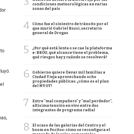
3
condiciones meteorológicas en varias
zonas del país
dor
4
Cómo fue el siniestro de tránsito por el
que murió Gabriel Rossi, secretario
general de Drogas
5
¿Por qué está lenta o se cae la plataforma
uto
e-BROU, qué alcance tiene el problema,
qué riesgos hay y cuándo se resolverá?
6
luyó.
Gobierno quiere llevar mil familias a
Ciudad Vieja aprovechando ocho
propiedades públicas: ¿cómo es el plan
el
del MVOT?
7
Entre "mal compañero" y "mal perdedor",
altísima tensión en vivo entre dos
integrantes de programa radial
nas,
8
El ocaso de las galerías del Centro y el
boom en Pocitos: cómo se reconfigura el