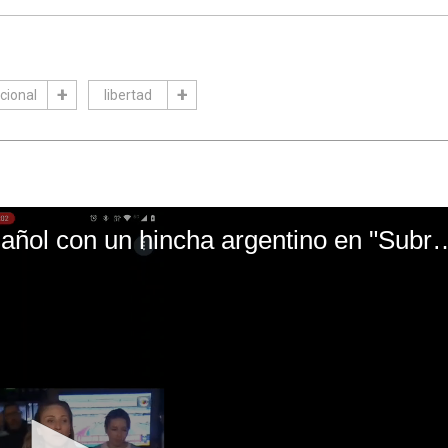
cional
libertad
El mal momento de Yanina Gasañol con un hin