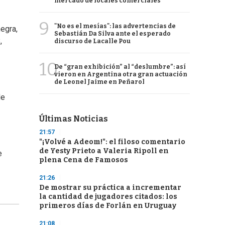
mercado de locales comerciales
9
"No es el mesías": las advertencias de
negra,
Sebastián Da Silva ante el esperado
,
discurso de Lacalle Pou
10
De “gran exhibición” al “deslumbre”: así
vieron en Argentina otra gran actuación
de Leonel Jaime en Peñarol
de
Últimas Noticias
21:57
"¡Volvé a Adeom!": el filoso comentario
de Yesty Prieto a Valeria Ripoll en
e
plena Cena de Famosos
21:26
De mostrar su práctica a incrementar
la cantidad de jugadores citados: los
primeros días de Forlán en Uruguay
21:08