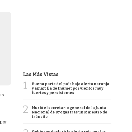
Las Más Vistas
1
Buena parte del país bajo alerta naranja
y amarilla de Inumet por vientos muy
fuertes y persistentes
os
2
Murió el secretario general de la Junta
Nacional de Drogas tras un siniestro de
tránsito
 por
Gobierno declaró la alerta roja por las