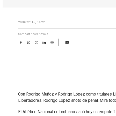
20/02/2015, 04:22
Compartir esta noticia
F
W
T
L
E
a
h
w
i
m
c
a
i
n
a
e
t
t
k
i
b
s
t
e
l
o
A
e
d
o
p
r
I
k
p
n
Con Rodrigo Muñoz y Rodrigo López como titulares Li
Libertadores. Rodrigo López anotó de penal. Mirá tod
El Atlético Nacional colombiano sacó hoy un empate 2-