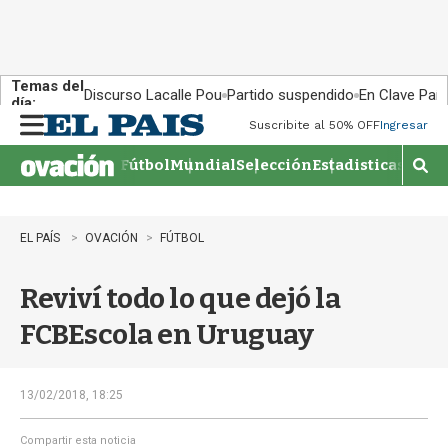
Temas del
Discurso Lacalle Pou
Partido suspendido
En Clave País
día:
Suscribite al 50% OFF
Ingresar
M
e
Fútbol
Mundial
Selección
Estadisticas
Agen
n
M
u
o
s
t
EL PAÍS
OVACIÓN
FÚTBOL
r
a
Reviví todo lo que dejó la
r
b
FCBEscola en Uruguay
�
s
q
u
13/02/2018, 18:25
e
d
Compartir esta noticia