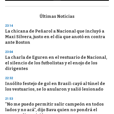
0
s
e
c
Últimas Noticias
o
n
23:14
d
La chicana de Peñarol a Nacional que incluyó a
s
o
Maxi Silvera, justo en el día que anotó en contra
f
ante Boston
3
3
s
23:04
e
La charla de Eguren en el vestuario de Nacional,
c
el silencio de los futbolistas y el enojo de los
o
n
dirigentes
d
s
22:32
Insólito festejo de gol en Brasil: cayó al túnel de
los vestuarios, se lo anularon y salió lesionado
21:53
"No me puedo permitir salir campeón en todos
lados y no acá", dijo Bava quien no pondrá el