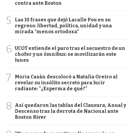
contra ante Boston
5
Las 10 frases que dejó Lacalle Pou en su
regreso: libertad, política, unidad y una
mirada “menos ortodoxa”
6
UCOT extiende el paro tras el secuestro de un
chofer y un ómnibus: se movilizarán este
lunes
7
Moria Casán descolocó a Natalia Oreiro al
revelar su insólito secreto para lucir
radiante: "¿Esperma de qué?"
8
Así quedaron las tablas del Clausura, Anual y
Descenso tras la derrota de Nacional ante
Boston River