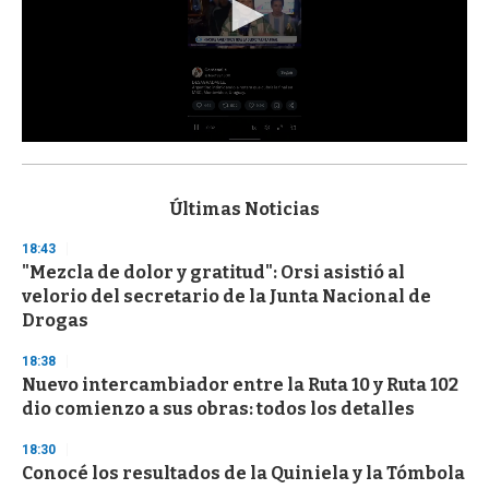
0
s
e
c
Últimas Noticias
o
n
18:43
d
"Mezcla de dolor y gratitud": Orsi asistió al
s
o
velorio del secretario de la Junta Nacional de
f
Drogas
3
3
s
18:38
e
Nuevo intercambiador entre la Ruta 10 y Ruta 102
c
dio comienzo a sus obras: todos los detalles
o
n
d
18:30
s
Conocé los resultados de la Quiniela y la Tómbola