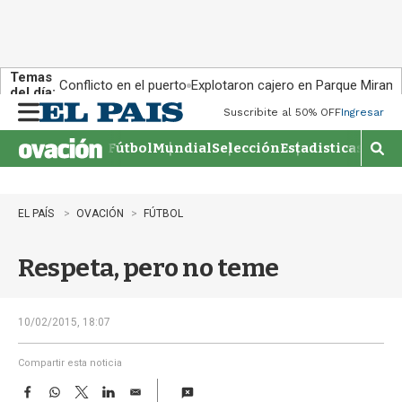
Temas
Conflicto en el puerto
Explotaron cajero en Parque Miram
del día:
Suscribite al 50% OFF
Ingresar
M
e
Fútbol
Mundial
Selección
Estadisticas
Agen
n
M
u
o
s
t
EL PAÍS
OVACIÓN
FÚTBOL
r
a
Respeta, pero no teme
r
b
�
s
10/02/2015, 18:07
q
u
Compartir esta noticia
e
F
W
T
L
E
d