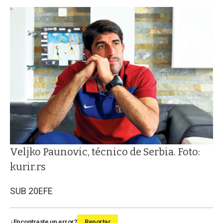
Veljko Paunovic, técnico de Serbia. Foto:
kurir.rs
SUB 20
EFE
¿Encontraste un error?
Reportar