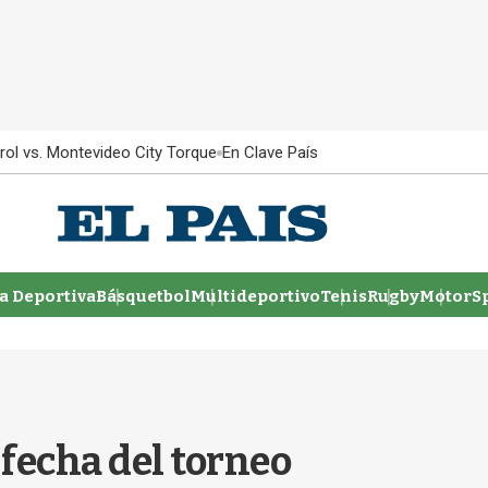
rol vs. Montevideo City Torque
En Clave País
 Deportiva
Básquetbol
Multideportivo
Tenis
Rugby
MotorSp
 fecha del torneo