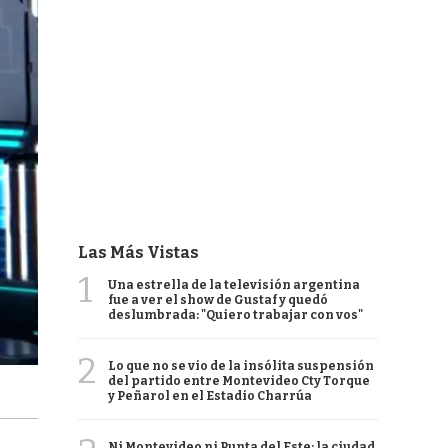
Las Más Vistas
1
Una estrella de la televisión argentina
fue a ver el show de Gustaf y quedó
deslumbrada: "Quiero trabajar con vos"
2
Lo que no se vio de la insólita suspensión
del partido entre Montevideo Cty Torque
y Peñarol en el Estadio Charrúa
Ni Montevideo ni Punta del Este: la ciudad