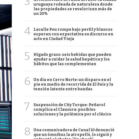
3
uruguaya rodeada de naturaleza donde
las propiedades se revalorizan más de
un 20%
4
Lacalle Pou rompe bajo perfil y blancos
esperan con expectativa su discurso en
acto en Ciudad Vieja
5
Hígado graso: seis bebidas que pueden
ayudar a cuidar la salud hepática y los
hábitos que las complementan
6
Un día en Cerro Norte: un disparo en el
pie en medio de recorrida de El País y la
tensión latente entre bandas
7
Suspensión de City Torque-Peñarol
complica el Clausura: posibles
soluciones y la polémica por el clásico
8
Una comunicadora de Canal 10 denunció
que un ómnibus la atropelló, lo siguió y