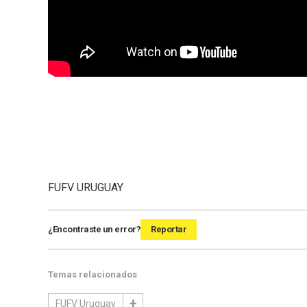
FUFV URUGUAY
¿Encontraste un error?
Reportar
Temas relacionados
FUFV Uruguay