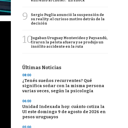
enfrentó al chofer: "En shock"
9
Sergio Puglia anunció la suspensión de
su reality: el curioso motivo detrás de la
decisión
10
Jugaban Uruguay Montevideo y Paysandú,
tiraron la pelota afuera y se produjo un
insólito accidente en la ruta
Últimas Noticias
08:00
¿Tenés sueños recurrentes? Qué
significa soñar con la misma persona
varias veces, según la psicología
06:00
Unidad Indexada hoy: cuánto cotiza la
UI este domingo 9 de agosto de 2026 en
pesos uruguayos
05:00