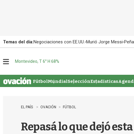
Temas del día:
Negociaciones con EE.UU.
Murió Jorge Messi
Peña
Montevideo, T 6° H 68%
M
e
n
u
Fútbol
Mundial
Selección
Estadisticas
Agenda
EL PAÍS
OVACIÓN
FÚTBOL
Repasá lo que dejó esta