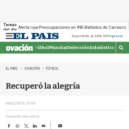
Temas
Alerta roja
Preocupaciones en INR
Bañados de Carrasco
del día:
Suscribite al 50% OFF
Ingresar
M
e
Fútbol
Mundial
Selección
Estadisticas
Agen
n
M
u
o
s
t
EL PAÍS
OVACIÓN
FÚTBOL
r
a
Recuperó la alegría
r
b
�
s
04/02/2015, 07:00
q
u
Compartir esta noticia
e
F
W
T
L
E
d