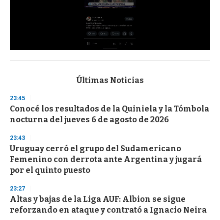
0
s
e
c
Últimas Noticias
o
n
23:45
d
Conocé los resultados de la Quiniela y la Tómbola
s
o
nocturna del jueves 6 de agosto de 2026
f
3
23:43
3
s
Uruguay cerró el grupo del Sudamericano
e
Femenino con derrota ante Argentina y jugará
c
por el quinto puesto
o
n
d
23:27
s
Altas y bajas de la Liga AUF: Albion se sigue
reforzando en ataque y contrató a Ignacio Neira