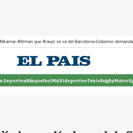
 Miramar
Afirman que Araujo se va del Barcelona
Gobierno demanda
 Deportiva
Básquetbol
Multideportivo
Tenis
Rugby
MotorSp