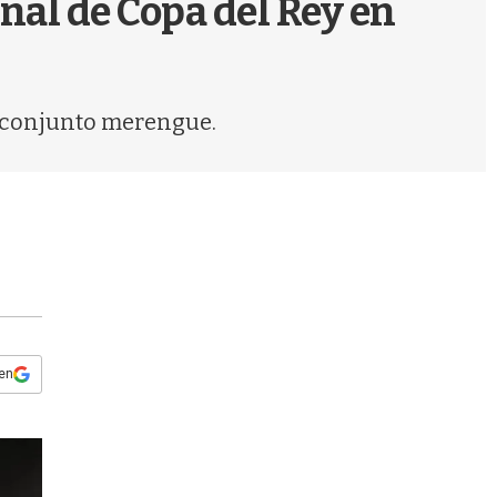
inal de Copa del Rey en
s
q
u
e
d
l conjunto merengue.
a
 en