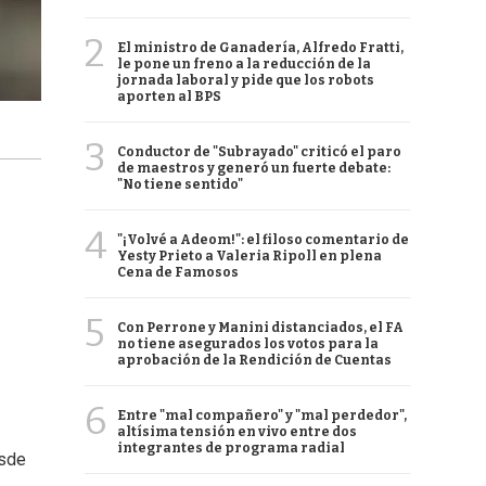
2
El ministro de Ganadería, Alfredo Fratti,
le pone un freno a la reducción de la
jornada laboral y pide que los robots
aporten al BPS
3
Conductor de "Subrayado" criticó el paro
de maestros y generó un fuerte debate:
"No tiene sentido"
4
"¡Volvé a Adeom!": el filoso comentario de
Yesty Prieto a Valeria Ripoll en plena
Cena de Famosos
5
Con Perrone y Manini distanciados, el FA
no tiene asegurados los votos para la
aprobación de la Rendición de Cuentas
6
Entre "mal compañero" y "mal perdedor",
altísima tensión en vivo entre dos
integrantes de programa radial
esde