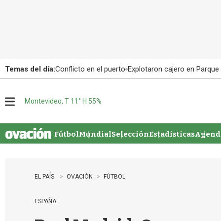
Temas del día:
Conflicto en el puerto
Explotaron cajero en Parque
Montevideo, T 11° H 55%
M
e
n
u
Fútbol
Mundial
Selección
Estadisticas
Agenda
EL PAÍS
OVACIÓN
FÚTBOL
ESPAÑA