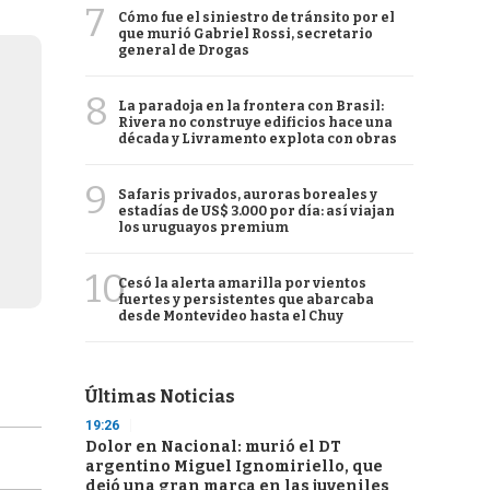
7
Cómo fue el siniestro de tránsito por el
que murió Gabriel Rossi, secretario
general de Drogas
8
La paradoja en la frontera con Brasil:
Rivera no construye edificios hace una
década y Livramento explota con obras
9
Safaris privados, auroras boreales y
estadías de US$ 3.000 por día: así viajan
los uruguayos premium
10
Cesó la alerta amarilla por vientos
fuertes y persistentes que abarcaba
desde Montevideo hasta el Chuy
Últimas Noticias
19:26
Dolor en Nacional: murió el DT
argentino Miguel Ignomiriello, que
dejó una gran marca en las juveniles