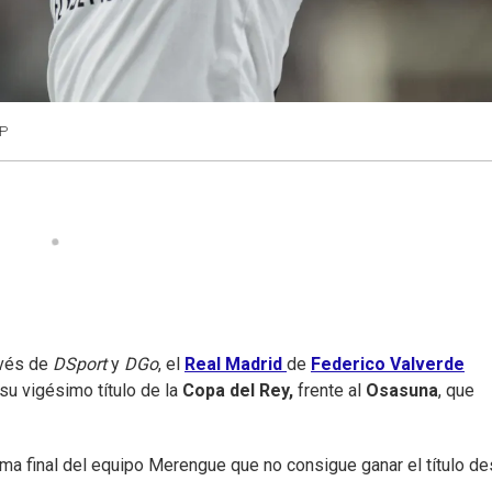
FP
avés de
DSport
y
DGo
, el
Real Madrid
de
Federico Valverde
su vigésimo título de la
Copa del Rey,
frente al
Osasuna
, que
ima final del equipo Merengue que no consigue ganar el título d