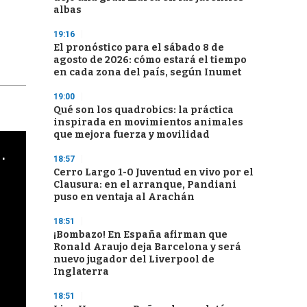
albas
19:16
El pronóstico para el sábado 8 de
agosto de 2026: cómo estará el tiempo
en cada zona del país, según Inumet
19:00
Qué son los quadrobics: la práctica
inspirada en movimientos animales
que mejora fuerza y movilidad
cha argentino en "Subrayado"
18:57
Cerro Largo 1-0 Juventud en vivo por el
Clausura: en el arranque, Pandiani
puso en ventaja al Arachán
18:51
¡Bombazo! En España afirman que
Ronald Araujo deja Barcelona y será
nuevo jugador del Liverpool de
Inglaterra
18:51