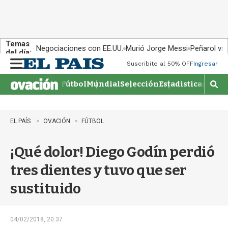
Temas
Negociaciones con EE.UU.
Murió Jorge Messi
Peñarol vs
del día:
Suscribite al 50% OFF
Ingresar
M
e
Fútbol
Mundial
Selección
Estadisticas
Agen
n
M
u
o
s
t
EL PAÍS
OVACIÓN
FÚTBOL
r
a
¡Qué dolor! Diego Godín perdió
r
b
tres dientes y tuvo que ser
�
s
sustituido
q
u
e
d
04/02/2018, 20:37