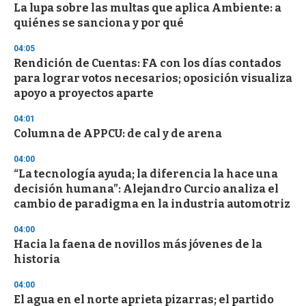
e
La lupa sobre las multas que aplica Ambiente: a
c
quiénes se sanciona y por qué
o
n
d
04:05
s
Rendición de Cuentas: FA con los días contados
para lograr votos necesarios; oposición visualiza
apoyo a proyectos aparte
04:01
Columna de APPCU: de cal y de arena
04:00
“La tecnología ayuda; la diferencia la hace una
decisión humana”: Alejandro Curcio analiza el
cambio de paradigma en la industria automotriz
04:00
Hacia la faena de novillos más jóvenes de la
historia
04:00
El agua en el norte aprieta pizarras; el partido