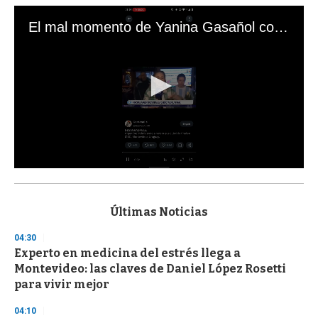
El mal momento de Yanina Gasañol con un hincha argentino en "Subrayado"
0
s
e
c
Últimas Noticias
o
n
04:30
d
Experto en medicina del estrés llega a
s
o
Montevideo: las claves de Daniel López Rosetti
f
para vivir mejor
3
3
s
04:10