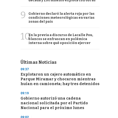
década y Livramento explota con obras
9
Gobierno declaró la alerta roja por las
condiciones meteorológicas en varias
zonas del país
10
En la previa a discurso de Lacalle Pou,
blancos se enfrascan en polémica
interna sobre qué oposición ejercer
Últimas Noticias
09:37
Explotaron un cajero automático en
Parque Miramar y chocaron mientras
huían en camioneta; hay tres detenidos
09:19
Gobierno autorizó una cadena
nacional solicitada por el Partido
Nacional para el próximo lunes
09:02