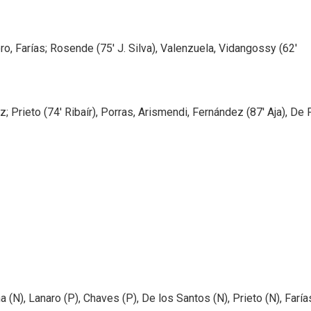
o, Farías; Rosende (75' J. Silva), Valenzuela, Vidangossy (62'
 Prieto (74' Ribaír), Porras, Arismendi, Fernández (87' Aja), De 
 (N), Lanaro (P), Chaves (P), De los Santos (N), Prieto (N), Faría