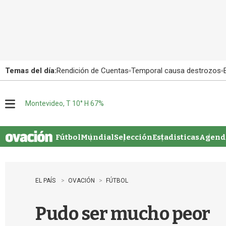
Temas del día:
Rendición de Cuentas
Temporal causa destrozos
Montevideo, T 10° H 67%
M
e
n
u
Fútbol
Mundial
Selección
Estadisticas
Agenda
EL PAÍS
OVACIÓN
FÚTBOL
Pudo ser mucho peor