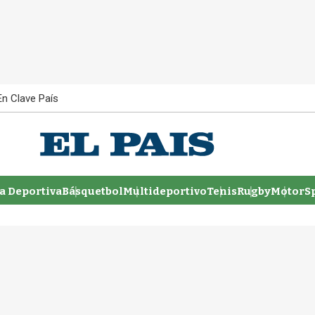
En Clave País
 Deportiva
Básquetbol
Multideportivo
Tenis
Rugby
MotorSp