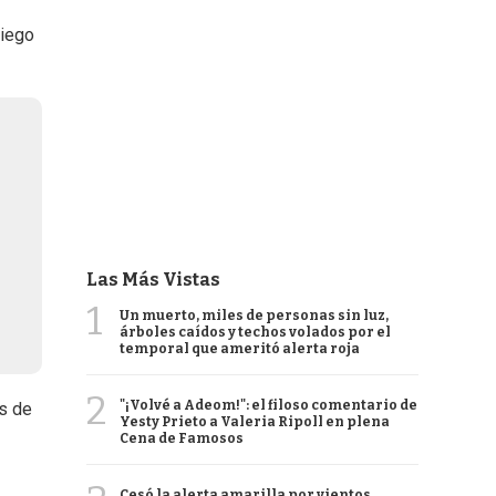
Diego
Las Más Vistas
1
Un muerto, miles de personas sin luz,
árboles caídos y techos volados por el
temporal que ameritó alerta roja
2
"¡Volvé a Adeom!": el filoso comentario de
os de
Yesty Prieto a Valeria Ripoll en plena
Cena de Famosos
Cesó la alerta amarilla por vientos