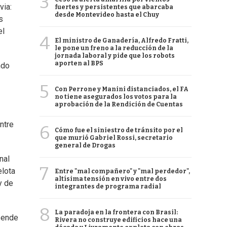
3
via:
fuertes y persistentes que abarcaba
desde Montevideo hasta el Chuy
s
el
4
El ministro de Ganadería, Alfredo Fratti,
le pone un freno a la reducción de la
jornada laboral y pide que los robots
aporten al BPS
ndo
5
Con Perrone y Manini distanciados, el FA
no tiene asegurados los votos para la
aprobación de la Rendición de Cuentas
ntre
6
Cómo fue el siniestro de tránsito por el
que murió Gabriel Rossi, secretario
general de Drogas
nal
7
elota
Entre "mal compañero" y "mal perdedor",
altísima tensión en vivo entre dos
y de
integrantes de programa radial
8
La paradoja en la frontera con Brasil:
sende
Rivera no construye edificios hace una