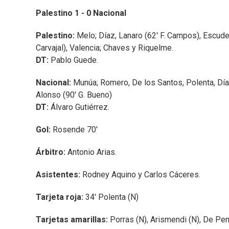
Palestino 1 - 0 Nacional
Palestino:
Melo; Díaz, Lanaro (62' F. Campos), Escuder
Carvajal), Valencia; Chaves y Riquelme.
DT:
Pablo Guede.
Nacional:
Munúa; Romero, De los Santos, Polenta, Díaz;
Alonso (90' G. Bueno)
DT:
Álvaro Gutiérrez.
Gol:
Rosende 70'
Árbitro:
Antonio Arias.
Asistentes:
Rodney Aquino y Carlos Cáceres.
Tarjeta roja:
34' Polenta (N)
Tarjetas amarillas:
Porras (N), Arismendi (N), De Pena