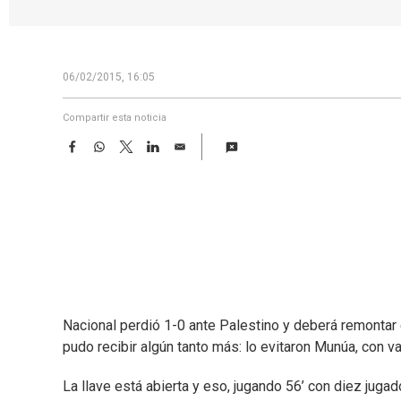
06/02/2015, 16:05
Compartir esta noticia
F
W
T
L
E
a
h
w
i
m
c
a
i
n
a
e
t
t
k
i
b
s
t
e
l
o
A
e
d
o
p
r
I
k
p
n
Nacional perdió 1-0 ante Palestino y deberá remontar en
pudo recibir algún tanto más: lo evitaron Munúa, con var
La llave está abierta y eso, jugando 56’ con diez juga