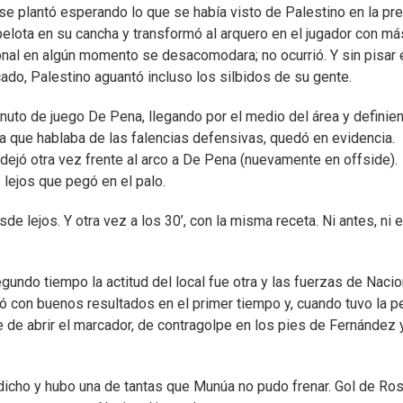
se plantó esperando lo que se había visto de Palestino en la pre
 pelota en su cancha y transformó al arquero en el jugador con má
onal en algún momento se desacomodara; no ocurrió. Y sin pisar 
ado, Palestino aguantó incluso los silbidos de su gente.
minuto de juego De Pena, llegando por el medio del área y definie
la que hablaba de las falencias defensivas, quedó en evidencia.
ejó otra vez frente al arco a De Pena (nuevamente en offside).
lejos que pegó en el palo.
de lejos. Y otra vez a los 30’, con la misma receta. Ni antes, ni e
undo tiempo la actitud del local fue otra y las fuerzas de Nacio
 con buenos resultados en el primer tiempo y, cuando tuvo la p
e de abrir el marcador, de contragolpe en los pies de Fernández 
dicho y hubo una de tantas que Munúa no pudo frenar. Gol de Ro