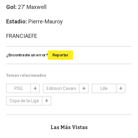
Gol:
27' Maxwell
Estadio:
Pierre-Mauroy
FRANCIA
EFE
¿Encontraste un error?
Reportar
Temas relacionados
PSG
Edinson Cavani
Lille
Copa de la Liga
Las Más Vistas