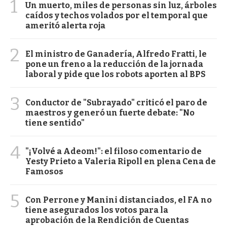
1
Un muerto, miles de personas sin luz, árboles
caídos y techos volados por el temporal que
ameritó alerta roja
2
El ministro de Ganadería, Alfredo Fratti, le
pone un freno a la reducción de la jornada
laboral y pide que los robots aporten al BPS
3
Conductor de "Subrayado" criticó el paro de
maestros y generó un fuerte debate: "No
tiene sentido"
4
"¡Volvé a Adeom!": el filoso comentario de
Yesty Prieto a Valeria Ripoll en plena Cena de
Famosos
5
Con Perrone y Manini distanciados, el FA no
tiene asegurados los votos para la
aprobación de la Rendición de Cuentas