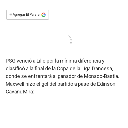
a
h
w
i
m
a
c
a
i
n
a
e
t
t
k
i
+
Agregar El País en
b
s
t
e
l
o
A
e
d
o
p
r
I
k
p
n
PSG venció a Lille por la mínima diferencia y
clasificó a la final de la Copa de la Liga francesa,
donde se enfrentará al ganador de Monaco-Bastia.
Maxwell hizo el gol del partido a pase de Edinson
Cavani. Mirá: