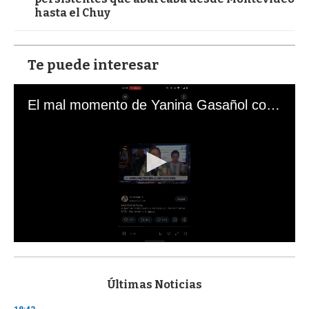
hasta el Chuy
Te puede interesar
El mal momento de Yanina Gasañol con un hincha argentino en "Subrayado"
0
s
e
c
Últimas Noticias
o
n