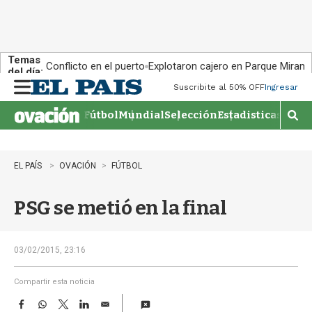
Temas
Conflicto en el puerto
Explotaron cajero en Parque Miram
del día:
Suscribite al 50% OFF
Ingresar
M
e
Fútbol
Mundial
Selección
Estadisticas
Agen
n
M
u
o
s
t
EL PAÍS
OVACIÓN
FÚTBOL
r
a
PSG se metió en la final
r
b
�
s
03/02/2015, 23:16
q
u
Compartir esta noticia
e
F
W
T
L
E
d