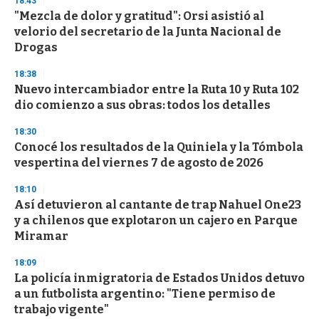
18:43
d
"Mezcla de dolor y gratitud": Orsi asistió al
s
o
velorio del secretario de la Junta Nacional de
f
Drogas
3
3
s
18:38
e
Nuevo intercambiador entre la Ruta 10 y Ruta 102
c
dio comienzo a sus obras: todos los detalles
o
n
d
18:30
s
Conocé los resultados de la Quiniela y la Tómbola
vespertina del viernes 7 de agosto de 2026
18:10
Así detuvieron al cantante de trap Nahuel One23
y a chilenos que explotaron un cajero en Parque
Miramar
18:09
La policía inmigratoria de Estados Unidos detuvo
a un futbolista argentino: "Tiene permiso de
trabajo vigente"