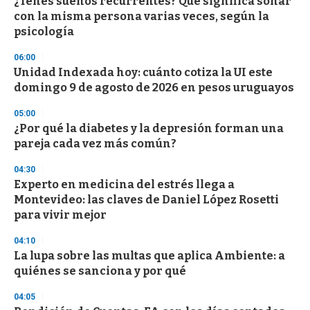
s
¿Tenés sueños recurrentes? Qué significa soñar
e
con la misma persona varias veces, según la
c
psicología
o
n
d
06:00
s
Unidad Indexada hoy: cuánto cotiza la UI este
domingo 9 de agosto de 2026 en pesos uruguayos
05:00
¿Por qué la diabetes y la depresión forman una
pareja cada vez más común?
04:30
Experto en medicina del estrés llega a
Montevideo: las claves de Daniel López Rosetti
para vivir mejor
04:10
La lupa sobre las multas que aplica Ambiente: a
quiénes se sanciona y por qué
04:05