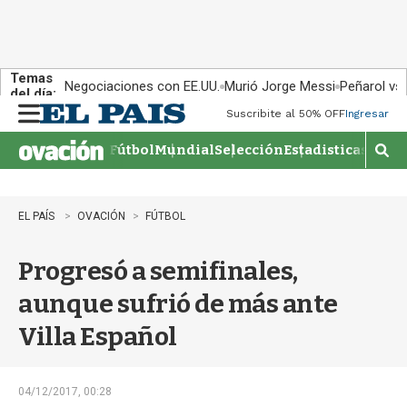
Temas
Negociaciones con EE.UU.
Murió Jorge Messi
Peñarol vs
del día:
Suscribite al 50% OFF
Ingresar
M
e
Fútbol
Mundial
Selección
Estadisticas
Agen
n
M
u
o
s
t
EL PAÍS
OVACIÓN
FÚTBOL
r
a
Progresó a semifinales,
r
b
aunque sufrió de más ante
�
s
Villa Español
q
u
e
d
04/12/2017, 00:28