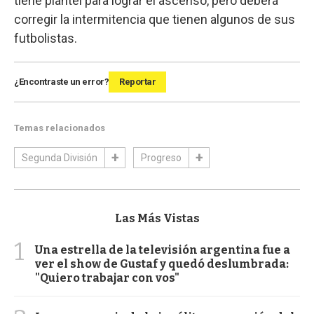
tiene plantel para lograr el ascenso, pero deberá
corregir la intermitencia que tienen algunos de sus
futbolistas.
¿Encontraste un error?
Reportar
Temas relacionados
Segunda División
Progreso
Las Más Vistas
1
Una estrella de la televisión argentina fue a
ver el show de Gustaf y quedó deslumbrada:
"Quiero trabajar con vos"