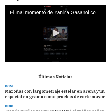
El mal momento de Yanina Gasañol con un hincha argentino en "Subrayado"
0
s
e
c
Últimas Noticias
o
n
09:23
d
Maroñas con largometraje estelar en arena y un
s
o
especial en grama como pruebas de corte mayor
f
3
08:00
3