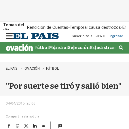
Temas del
Rendición de Cuentas
Temporal causa destrozos
En 
día:
Suscribite al 50% OFF
Ingresar
M
e
Fútbol
Mundial
Selección
Estadisticas
Agen
n
M
u
o
s
t
EL PAÍS
OVACIÓN
FÚTBOL
r
a
"Por suerte se tiró y salió bien"
r
b
�
s
04/04/2015, 20:06
q
u
Compartir esta noticia
e
F
W
T
L
E
d