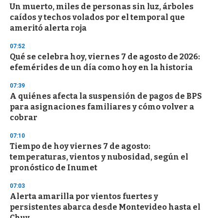
Un muerto, miles de personas sin luz, árboles
s
o
caídos y techos volados por el temporal que
f
ameritó alerta roja
3
3
s
07:52
e
Qué se celebra hoy, viernes 7 de agosto de 2026:
c
efemérides de un día como hoy en la historia
o
n
d
07:39
s
A quiénes afecta la suspensión de pagos de BPS
para asignaciones familiares y cómo volver a
cobrar
07:10
Tiempo de hoy viernes 7 de agosto:
temperaturas, vientos y nubosidad, según el
pronóstico de Inumet
07:03
Alerta amarilla por vientos fuertes y
persistentes abarca desde Montevideo hasta el
Chuy