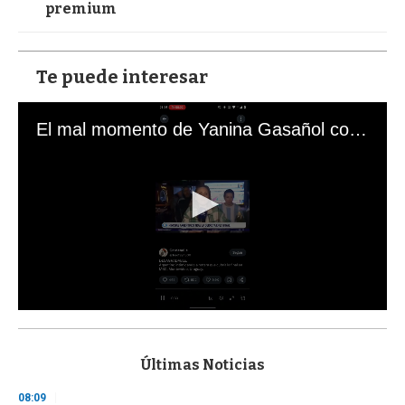
premium
Te puede interesar
El mal momento de Yanina Gasañol con un hincha argentino en "Subrayado"
0
s
e
c
Últimas Noticias
o
n
08:09
d