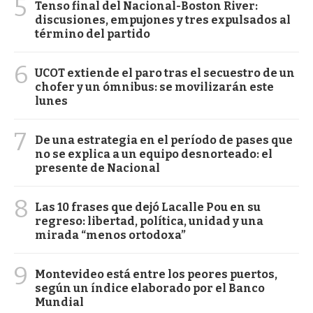
5
Tenso final del Nacional-Boston River:
discusiones, empujones y tres expulsados al
término del partido
6
UCOT extiende el paro tras el secuestro de un
chofer y un ómnibus: se movilizarán este
lunes
7
De una estrategia en el período de pases que
no se explica a un equipo desnorteado: el
presente de Nacional
8
Las 10 frases que dejó Lacalle Pou en su
regreso: libertad, política, unidad y una
mirada “menos ortodoxa”
9
Montevideo está entre los peores puertos,
según un índice elaborado por el Banco
Mundial