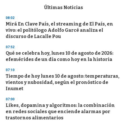
e
c
Últimas Noticias
o
n
08:02
d
Mirá En Clave País, el streaming de El País, en
s
o
vivo: el politólogo Adolfo Garcé analiza el
f
discurso de Lacalle Pou
3
3
s
07:52
e
Qué se celebra hoy, lunes 10 de agosto de 2026:
c
efemérides de un día como hoy en la historia
o
n
d
07:10
s
Tiempo de hoy lunes 10 de agosto: temperaturas,
vientos y nubosidad, según el pronóstico de
Inumet
07:00
Likes, dopamina y algoritmos: la combinación
en redes sociales que enciende alarmas por
trastornos alimentarios