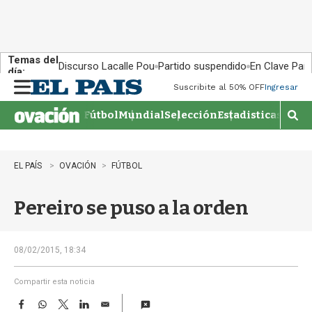
Temas del
Discurso Lacalle Pou
Partido suspendido
En Clave País
día:
Suscribite al 50% OFF
Ingresar
M
e
Fútbol
Mundial
Selección
Estadisticas
Agen
n
M
u
o
s
t
EL PAÍS
OVACIÓN
FÚTBOL
r
a
Pereiro se puso a la orden
r
b
�
s
08/02/2015, 18:34
q
u
Compartir esta noticia
e
F
W
T
L
E
d