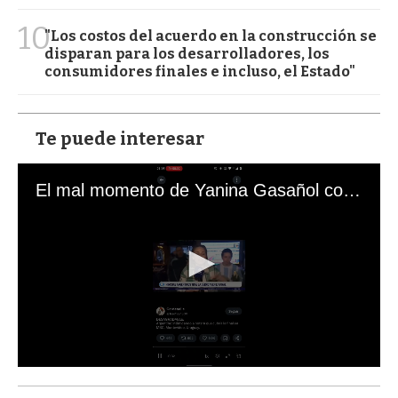
10
"Los costos del acuerdo en la construcción se
disparan para los desarrolladores, los
consumidores finales e incluso, el Estado"
Te puede interesar
El mal momento de Yanina Gasañol con un hincha argentino en "Subrayado"
0
s