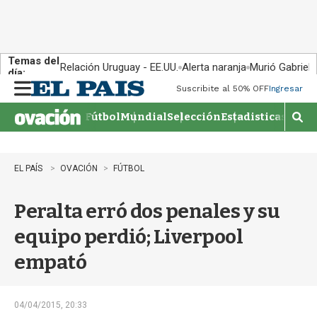
Temas del
Relación Uruguay - EE.UU.
Alerta naranja
Murió Gabriel 
día:
Suscribite al 50% OFF
Ingresar
M
e
Fútbol
Mundial
Selección
Estadisticas
Agen
n
M
u
o
s
t
EL PAÍS
OVACIÓN
FÚTBOL
r
a
Peralta erró dos penales y su
r
b
equipo perdió; Liverpool
�
s
empató
q
u
e
d
04/04/2015, 20:33