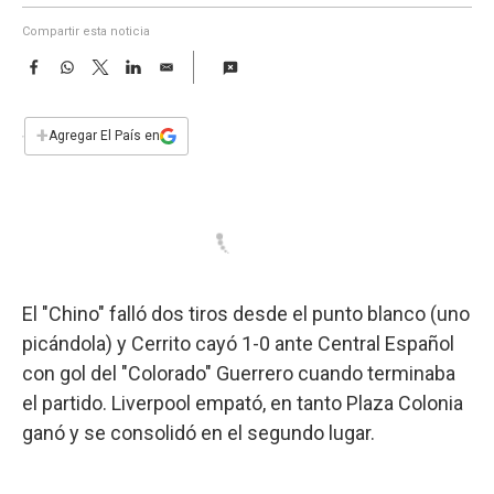
a
Compartir esta noticia
F
W
T
L
E
a
h
w
i
m
c
a
i
n
a
e
t
t
k
i
+
Agregar El País en
b
s
t
e
l
o
A
e
d
o
p
r
I
k
p
n
El "Chino" falló dos tiros desde el punto blanco (uno
picándola) y Cerrito cayó 1-0 ante Central Español
con gol del "Colorado" Guerrero cuando terminaba
el partido. Liverpool empató, en tanto Plaza Colonia
ganó y se consolidó en el segundo lugar.