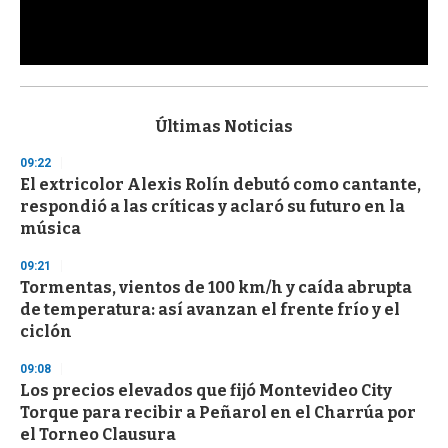
0
s
e
c
Últimas Noticias
o
n
09:22
d
El extricolor Alexis Rolín debutó como cantante,
s
o
respondió a las críticas y aclaró su futuro en la
f
música
3
3
s
09:21
e
Tormentas, vientos de 100 km/h y caída abrupta
c
de temperatura: así avanzan el frente frío y el
o
n
ciclón
d
s
09:08
Los precios elevados que fijó Montevideo City
Torque para recibir a Peñarol en el Charrúa por
el Torneo Clausura