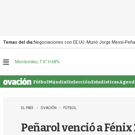
Temas del día:
Negociaciones con EE.UU.
Murió Jorge Messi
Peña
Montevideo, T 6° H 68%
M
e
n
u
Fútbol
Mundial
Selección
Estadisticas
Agenda
EL PAÍS
OVACIÓN
FÚTBOL
Peñarol venció a Fénix 