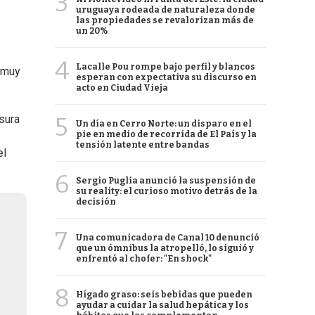
3
uruguaya rodeada de naturaleza donde
las propiedades se revalorizan más de
un 20%
4
Lacalle Pou rompe bajo perfil y blancos
l muy
esperan con expectativa su discurso en
acto en Ciudad Vieja
5
usura
Un día en Cerro Norte: un disparo en el
pie en medio de recorrida de El País y la
tensión latente entre bandas
el
6
Sergio Puglia anunció la suspensión de
su reality: el curioso motivo detrás de la
decisión
7
Una comunicadora de Canal 10 denunció
que un ómnibus la atropelló, lo siguió y
enfrentó al chofer: "En shock"
8
Hígado graso: seis bebidas que pueden
ayudar a cuidar la salud hepática y los