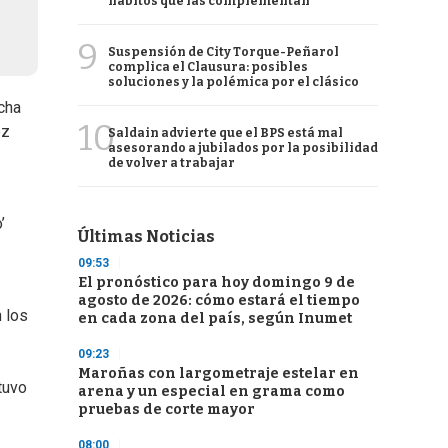
hábitos que las complementan
9
Suspensión de City Torque-Peñarol
complica el Clausura: posibles
soluciones y la polémica por el clásico
cha
10
ez
Saldain advierte que el BPS está mal
asesorando a jubilados por la posibilidad
de volver a trabajar
’
Últimas Noticias
09:53
El pronóstico para hoy domingo 9 de
agosto de 2026: cómo estará el tiempo
 los
en cada zona del país, según Inumet
09:23
Maroñas con largometraje estelar en
tuvo
arena y un especial en grama como
pruebas de corte mayor
08:00