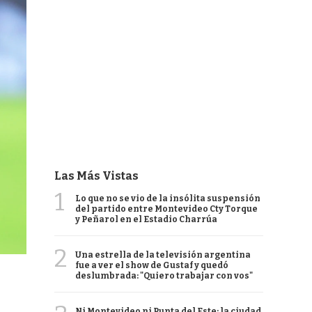
Las Más Vistas
1
Lo que no se vio de la insólita suspensión
del partido entre Montevideo Cty Torque
y Peñarol en el Estadio Charrúa
2
Una estrella de la televisión argentina
fue a ver el show de Gustaf y quedó
deslumbrada: "Quiero trabajar con vos"
Ni Montevideo ni Punta del Este: la ciudad