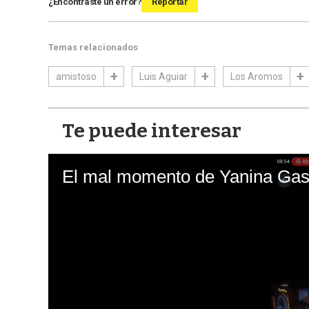
¿Encontraste un error?
Reportar
Temas relacionados
amistoso
Luis Aguiar
Los Aromos
Te puede interesar