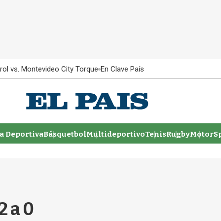
rol vs. Montevideo City Torque
En Clave País
 Deportiva
Básquetbol
Multideportivo
Tenis
Rugby
MotorSp
2 a 0