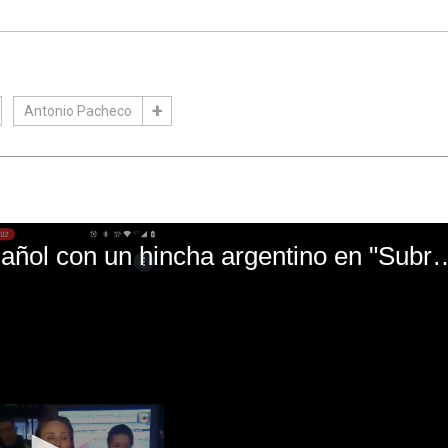
Antonio Pacheco
El mal momento de Yanina Gasañol con un hin