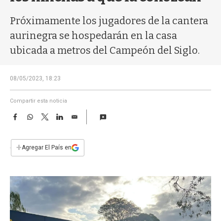
a
Próximamente los jugadores de la cantera
aurinegra se hospedarán en la casa
ubicada a metros del Campeón del Siglo.
08/05/2023, 18:23
Compartir esta noticia
F
W
T
L
E
a
h
w
i
m
c
a
i
n
a
e
t
t
k
i
+
Agregar El País en
b
s
t
e
l
o
A
e
d
o
p
r
I
k
p
n