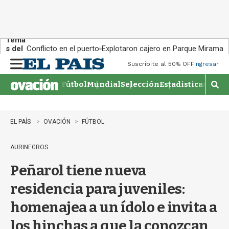
Tema
s del
Conflicto en el puerto
Explotaron cajero en Parque Miramar
día:
Suscribite al 50% OFF
Ingresar
M
e
Fútbol
Mundial
Selección
Estadisticas
Agen
n
M
u
o
s
t
EL PAÍS
OVACIÓN
FÚTBOL
r
a
AURINEGROS
r
b
Peñarol tiene nueva
�
s
residencia para juveniles:
q
u
homenajea a un ídolo e invita a
e
d
los hinchas a que la conozcan