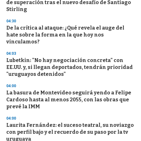
de superación tras el nuevo desafío de Santiago
o
n
Stirling
d
s
04:30
De la crítica al ataque: ¿Qué revela el auge del
hate sobre la forma en la que hoy nos
vinculamos?
04:03
Lubetkin: "No hay negociación concreta" con
EE.UU. y, si llegan deportados, tendrán prioridad
"uruguayos detenidos"
04:00
La basura de Montevideo seguirá yendo a Felipe
Cardoso hasta al menos 2055, con las obras que
prevé la IMM
04:00
Laurita Fernández: el suceso teatral, su noviazgo
con perfil bajo y el recuerdo de su paso por la tv
uruguaya