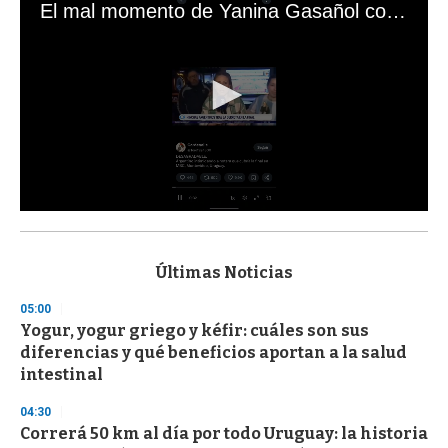
El mal momento de Yanina Gasañol con un hincha argentino en "Subrayado"
0
s
e
c
Últimas Noticias
o
n
05:00
d
Yogur, yogur griego y kéfir: cuáles son sus
s
o
diferencias y qué beneficios aportan a la salud
f
intestinal
3
3
s
04:30
e
Correrá 50 km al día por todo Uruguay: la historia
c