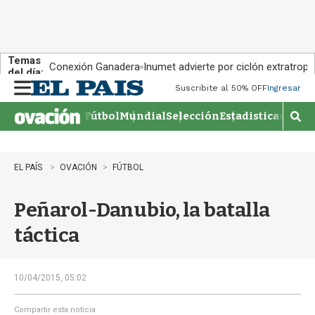
Temas
Conexión Ganadera
Inumet advierte por ciclón extratropi
del día:
Suscribite al 50% OFF
Ingresar
M
e
Fútbol
Mundial
Selección
Estadisticas
Agen
n
M
u
o
s
t
EL PAÍS
OVACIÓN
FÚTBOL
r
a
Peñarol-Danubio, la batalla
r
b
táctica
�
s
q
u
10/04/2015, 05:02
e
d
Compartir esta noticia