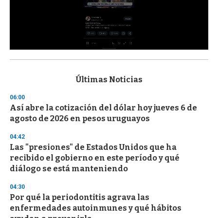
0
s
e
c
Últimas Noticias
o
n
06:00
d
Así abre la cotización del dólar hoy jueves 6 de
s
o
agosto de 2026 en pesos uruguayos
f
3
04:42
3
s
Las "presiones" de Estados Unidos que ha
e
recibido el gobierno en este período y qué
c
diálogo se está manteniendo
o
n
d
04:30
s
Por qué la periodontitis agrava las
enfermedades autoinmunes y qué hábitos