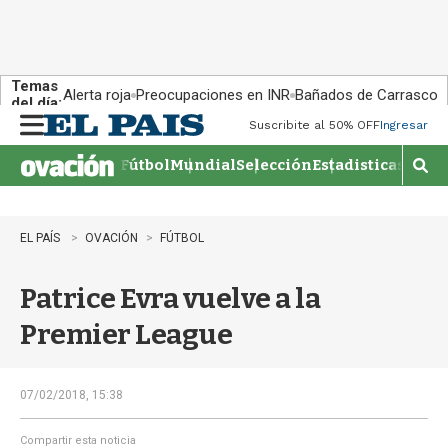
Temas
Alerta roja
Preocupaciones en INR
Bañados de Carrasco
del día:
Suscribite al 50% OFF
Ingresar
M
e
Fútbol
Mundial
Selección
Estadisticas
Agen
n
M
u
o
s
t
EL PAÍS
OVACIÓN
FÚTBOL
r
a
Patrice Evra vuelve a la
r
b
Premier League
�
s
q
u
07/02/2018, 15:38
e
d
Compartir esta noticia