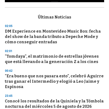
0
s
e
c
Últimas Noticias
o
n
02:05
d
DM Experience en Montevideo Music Box: fecha
s
o
del show de la banda tributo a Depeche Mode y
f
cómo conseguir entradas
3
3
s
02:01
e
"Tomdaya", el matrimonio de estrellas jóvenes
c
que está llevando a la generación Z a los cines
o
n
d
00:42
s
"Era bueno que nos pasara esto", celebró Aguirre
tras ganar el Intermedio y elogió a Leo Jaime y
Espinosa
23:45
Conocé los resultados de la Quiniela y la Tómbola
nocturna del miércoles 5 de agosto de 2026