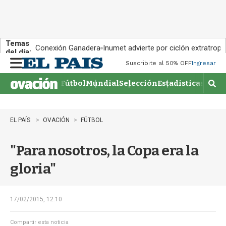
Temas
Conexión Ganadera
Inumet advierte por ciclón extratropi
del día:
Suscribite al 50% OFF
Ingresar
M
e
Fútbol
Mundial
Selección
Estadisticas
Agen
n
M
u
o
s
t
EL PAÍS
OVACIÓN
FÚTBOL
r
a
"Para nosotros, la Copa era la
r
b
gloria"
�
s
q
u
17/02/2015, 12:10
e
d
Compartir esta noticia