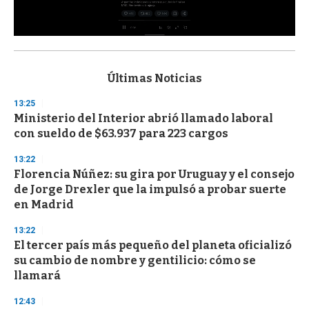
0
s
e
c
Últimas Noticias
o
n
13:25
d
Ministerio del Interior abrió llamado laboral
s
o
con sueldo de $63.937 para 223 cargos
f
3
13:22
3
s
Florencia Núñez: su gira por Uruguay y el consejo
e
de Jorge Drexler que la impulsó a probar suerte
c
en Madrid
o
n
d
13:22
s
El tercer país más pequeño del planeta oficializó
su cambio de nombre y gentilicio: cómo se
llamará
12:43