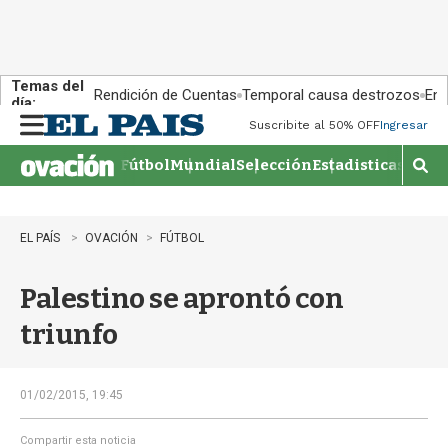
Temas del
Rendición de Cuentas
Temporal causa destrozos
En 
día:
Suscribite al 50% OFF
Ingresar
M
e
Fútbol
Mundial
Selección
Estadisticas
Agen
n
M
u
o
s
t
EL PAÍS
OVACIÓN
FÚTBOL
r
a
Palestino se aprontó con
r
b
triunfo
�
s
q
u
01/02/2015, 19:45
e
d
Compartir esta noticia