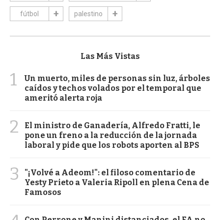
fútbol
palestino
Las Más Vistas
1
Un muerto, miles de personas sin luz, árboles
caídos y techos volados por el temporal que
ameritó alerta roja
2
El ministro de Ganadería, Alfredo Fratti, le
pone un freno a la reducción de la jornada
laboral y pide que los robots aporten al BPS
3
"¡Volvé a Adeom!": el filoso comentario de
Yesty Prieto a Valeria Ripoll en plena Cena de
Famosos
Con Perrone y Manini distanciados, el FA no