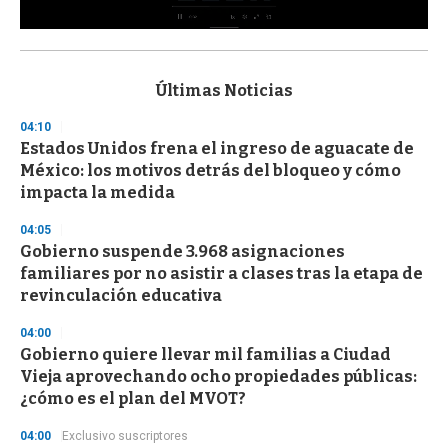
0
s
e
c
Últimas Noticias
o
n
04:10
d
Estados Unidos frena el ingreso de aguacate de
s
o
México: los motivos detrás del bloqueo y cómo
f
impacta la medida
3
3
s
04:05
e
Gobierno suspende 3.968 asignaciones
c
familiares por no asistir a clases tras la etapa de
o
n
revinculación educativa
d
s
04:00
Gobierno quiere llevar mil familias a Ciudad
Vieja aprovechando ocho propiedades públicas:
¿cómo es el plan del MVOT?
04:00
Exclusivo suscriptores