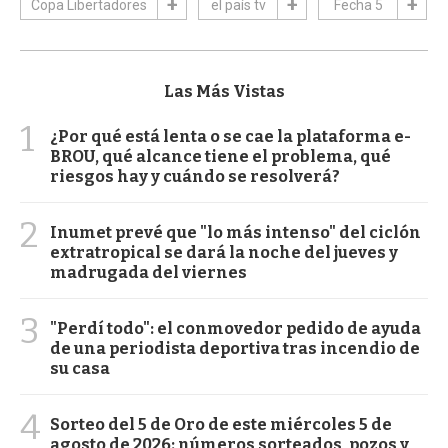
Copa Libertadores
el país tv
Fecha 5
Las Más Vistas
1
¿Por qué está lenta o se cae la plataforma e-
BROU, qué alcance tiene el problema, qué
riesgos hay y cuándo se resolverá?
2
Inumet prevé que "lo más intenso" del ciclón
extratropical se dará la noche del jueves y
madrugada del viernes
3
"Perdí todo": el conmovedor pedido de ayuda
de una periodista deportiva tras incendio de
su casa
4
Sorteo del 5 de Oro de este miércoles 5 de
agosto de 2026: números sorteados, pozos y