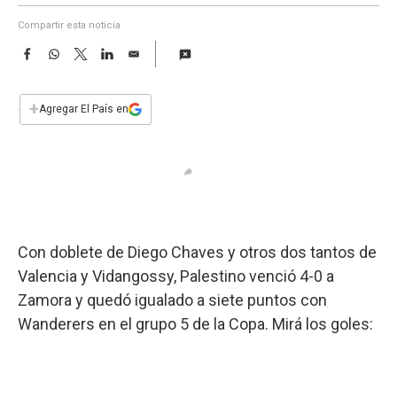
a
Compartir esta noticia
F
W
T
L
E
a
h
w
i
m
c
a
i
n
a
e
t
t
k
i
+
Agregar El País en
b
s
t
e
l
o
A
e
d
o
p
r
I
k
p
n
Con doblete de Diego Chaves y otros dos tantos de
Valencia y Vidangossy, Palestino venció 4-0 a
Zamora y quedó igualado a siete puntos con
Wanderers en el grupo 5 de la Copa. Mirá los goles: