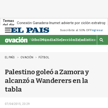
Temas
Conexión Ganadera
Inumet advierte por ciclón extratropi
del día:
Suscribite al 50% OFF
Ingresar
M
e
Fútbol
Mundial
Selección
Estadisticas
Agen
n
M
u
o
s
t
EL PAÍS
OVACIÓN
FÚTBOL
r
a
Palestino goleó a Zamora y
r
b
alcanzó a Wanderers en la
�
s
tabla
q
u
e
d
07/04/2015, 23:29