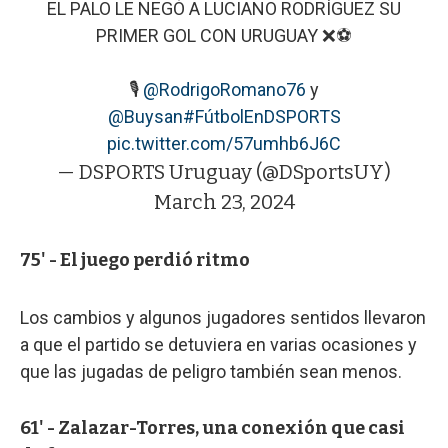
EL PALO LE NEGÓ A LUCIANO RODRÍGUEZ SU
PRIMER GOL CON URUGUAY ❌⚽
🎙️
@RodrigoRomano76
y
@Buysan
#FútbolEnDSPORTS
pic.twitter.com/57umhb6J6C
— DSPORTS Uruguay (@DSportsUY)
March 23, 2024
75' - El juego perdió ritmo
Los cambios y algunos jugadores sentidos llevaron
a que el partido se detuviera en varias ocasiones y
que las jugadas de peligro también sean menos.
61' - Zalazar-Torres, una conexión que casi