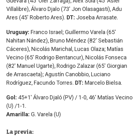
Guevara (45' Oier Zarraga); Alex Sola (45' Asier
Villalibre), Álvaro Djalo (73' Jon Olasagasti), Adu
Ares (45' Roberto Ares).
DT:
Joseba Arrasate.
Uruguay:
Franco Israel; Guillermo Varela (65'
Nahitan Nández), Bruno Méndez (82' Sebastián
Cáceres), Nicolás Marichal, Lucas Olaza; Matías
Vecino (65' Rodrigo Bentancur), Nicolás Fonseca
(82' Manuel Ugarte), Rodrigo Zalazar (65' Giorgian
de Arrascaeta); Agustín Canobbio, Luciano
Rodríguez, Facundo Torres.
DT:
Marcelo Bielsa.
Gol:
45+1' Álvaro Djaló (PV) / 1-0, 46' Matías Vecino
(U) /1-1.
Amarilla:
G. Varela (U)
La previa: