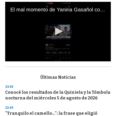
El mal momento de Yanina Gasañol con un hincha argentino en "Subrayado"
0
s
e
c
Últimas Noticias
o
n
23:45
d
Conocé los resultados de la Quiniela y la Tómbola
s
o
nocturna del miércoles 5 de agosto de 2026
f
3
22:49
3
s
"Tranquilo el camello...": la frase que eligió