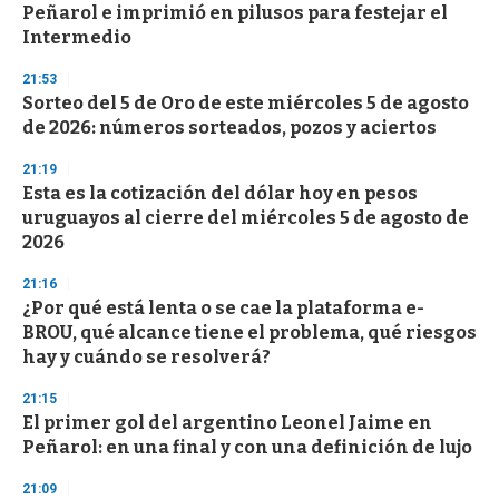
e
Peñarol e imprimió en pilusos para festejar el
c
Intermedio
o
n
d
21:53
s
Sorteo del 5 de Oro de este miércoles 5 de agosto
de 2026: números sorteados, pozos y aciertos
21:19
Esta es la cotización del dólar hoy en pesos
uruguayos al cierre del miércoles 5 de agosto de
2026
21:16
¿Por qué está lenta o se cae la plataforma e-
BROU, qué alcance tiene el problema, qué riesgos
hay y cuándo se resolverá?
21:15
El primer gol del argentino Leonel Jaime en
Peñarol: en una final y con una definición de lujo
21:09