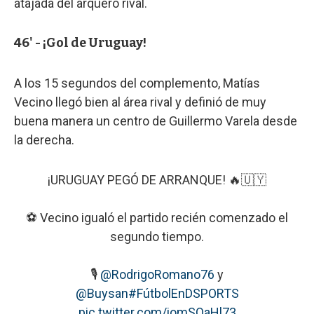
atajada del arquero rival.
46' - ¡Gol de Uruguay!
A los 15 segundos del complemento, Matías
Vecino llegó bien al área rival y definió de muy
buena manera un centro de Guillermo Varela desde
la derecha.
¡URUGUAY PEGÓ DE ARRANQUE! 🔥🇺🇾
⚽ Vecino igualó el partido recién comenzado el
segundo tiempo.
🎙️
@RodrigoRomano76
y
@Buysan
#FútbolEnDSPORTS
pic.twitter.com/iomSOaHl73