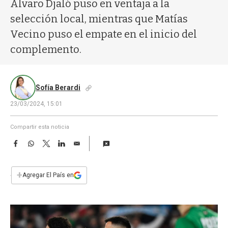
a
Álvaro Djaló puso en ventaja a la
selección local, mientras que Matías
Vecino puso el empate en el inicio del
complemento.
Sofía Berardi
23/03/2024, 15:01
Compartir esta noticia
F
W
T
L
E
a
h
w
i
m
c
a
i
n
a
e
t
t
k
i
+
Agregar El País en
b
s
t
e
l
o
A
e
d
o
p
r
I
k
p
n