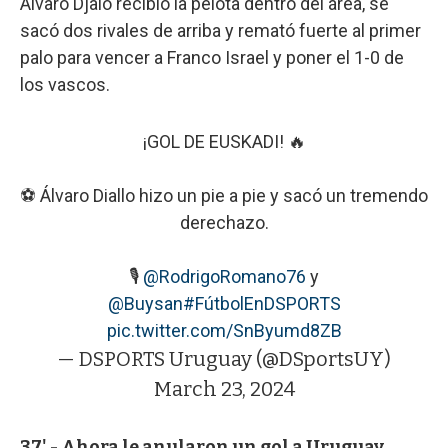
Álvaro Djalo recibió la pelota dentro del área, se
sacó dos rivales de arriba y remató fuerte al primer
palo para vencer a Franco Israel y poner el 1-0 de
los vascos.
¡GOL DE EUSKADI! 🔥
⚽ Álvaro Diallo hizo un pie a pie y sacó un tremendo
derechazo.
🎙️
@RodrigoRomano76
y
@Buysan
#FútbolEnDSPORTS
pic.twitter.com/SnByumd8ZB
— DSPORTS Uruguay (@DSportsUY)
March 23, 2024
37' - Ahora le anularon un gol a Uruguay