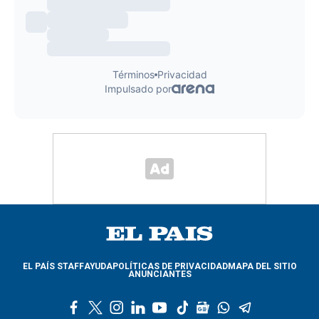
EL PAÍS STAFF
AYUDA
POLÍTICAS DE PRIVACIDAD
MAPA DEL SITIO
ANUNCIANTES
f
t
i
l
y
t
g
w
t