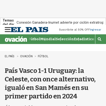
Temas
Conexión Ganadera
Inumet advierte por ciclón extratropi
del día:
Suscribite al 50% OFF
Ingresar
M
e
Fútbol
Mundial
Selección
Estadisticas
Agen
n
M
u
o
s
t
EL PAÍS
OVACIÓN
FÚTBOL
r
a
País Vasco 1-1 Uruguay: la
r
b
Celeste, con once alternativo,
�
s
igualó en San Mamés en su
q
u
primer partido en 2024
e
d