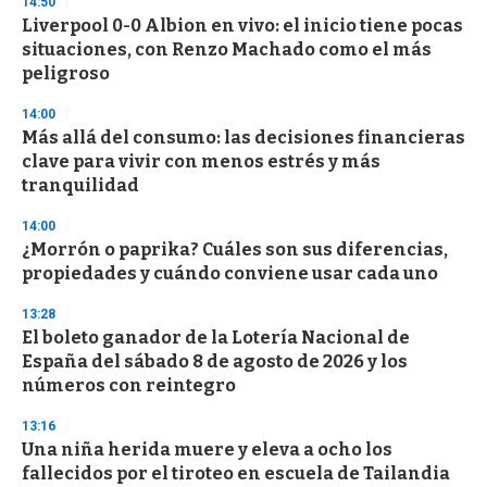
14:50
e
Liverpool 0-0 Albion en vivo: el inicio tiene pocas
c
situaciones, con Renzo Machado como el más
o
n
peligroso
d
s
14:00
Más allá del consumo: las decisiones financieras
clave para vivir con menos estrés y más
tranquilidad
14:00
¿Morrón o paprika? Cuáles son sus diferencias,
propiedades y cuándo conviene usar cada uno
13:28
El boleto ganador de la Lotería Nacional de
España del sábado 8 de agosto de 2026 y los
números con reintegro
13:16
Una niña herida muere y eleva a ocho los
fallecidos por el tiroteo en escuela de Tailandia