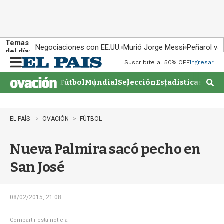
Temas
Negociaciones con EE.UU.
Murió Jorge Messi
Peñarol vs
del día:
Suscribite al 50% OFF
Ingresar
M
e
Fútbol
Mundial
Selección
Estadisticas
Agen
n
M
u
o
s
t
EL PAÍS
OVACIÓN
FÚTBOL
r
a
Nueva Palmira sacó pecho en
r
b
San José
�
s
q
u
08/02/2015, 21:08
e
d
Compartir esta noticia