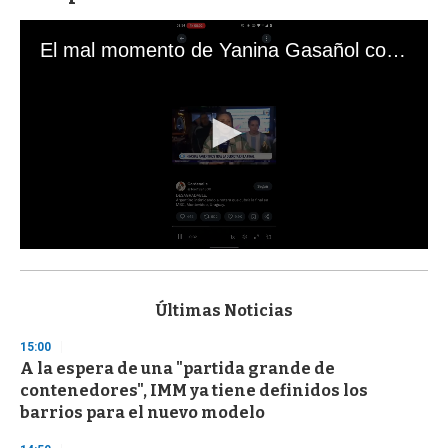
El mal momento de Yanina Gasañol con un hincha argentino en "Subrayado"
0
s
e
c
Últimas Noticias
o
n
15:00
d
A la espera de una "partida grande de
s
o
contenedores", IMM ya tiene definidos los
f
barrios para el nuevo modelo
3
3
s