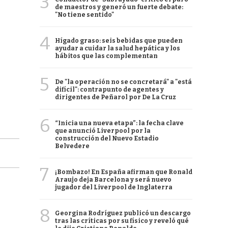
3
de maestros y generó un fuerte debate:
"No tiene sentido"
4
Hígado graso: seis bebidas que pueden
ayudar a cuidar la salud hepática y los
hábitos que las complementan
5
De "la operación no se concretará" a "está
difícil": contrapunto de agentes y
dirigentes de Peñarol por De La Cruz
6
“Inicia una nueva etapa”: la fecha clave
que anunció Liverpool por la
construcción del Nuevo Estadio
Belvedere
7
¡Bombazo! En España afirman que Ronald
Araujo deja Barcelona y será nuevo
jugador del Liverpool de Inglaterra
8
Georgina Rodríguez publicó un descargo
tras las críticas por su físico y reveló qué