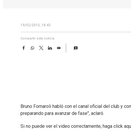
19/02/2015, 18:43
Compartir esta noticia
F
W
T
L
E
a
h
w
i
m
c
a
i
n
a
e
t
t
k
i
b
s
t
e
l
o
A
e
d
o
p
r
I
k
p
n
Bruno Fornaroli habló con el canal oficial del club y 
preparando para avanzar de fase", aclaró.
Si no puede ver el video correctamente, haga click aqu