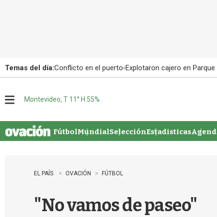
Temas del día:
Conflicto en el puerto
Explotaron cajero en Parque
Montevideo, T 11° H 55%
M
e
n
u
Fútbol
Mundial
Selección
Estadisticas
Agenda
EL PAÍS
OVACIÓN
FÚTBOL
"No vamos de paseo"