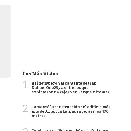
Las Más Vistas
1
Así detuvieron al cantante de trap
Nahuel One23 y a chilenos que
explotaron un cajero en Parque Miramar
2
Comenzó la construcción del edificio más
alto de América Latina: superará los 470
metros
Conductor de "Subrayado" criticó el paro