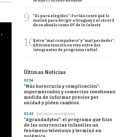
le dijo Cristiano Ronaldo
9
“Es para elegidos”: Forlán contó qué lo
motivó para dirigir a Uruguay y el récord
de su abuelo como DT de la Celeste
cha argentino en "Subrayado"
10
Entre "mal compañero" y "mal perdedor",
altísima tensión en vivo entre dos
integrantes de programa radial
Últimas Noticias
03:56
"Más burocracia y complicación":
supermercados y comercios cuestionan
medida de informar precios por
unidad y piden cambios
03:42
Exclusivo suscriptores
"Agrandadytos": el programa que hizo
de las ocurrencias infantiles un
fenómeno televisivo y terminó en
polémica