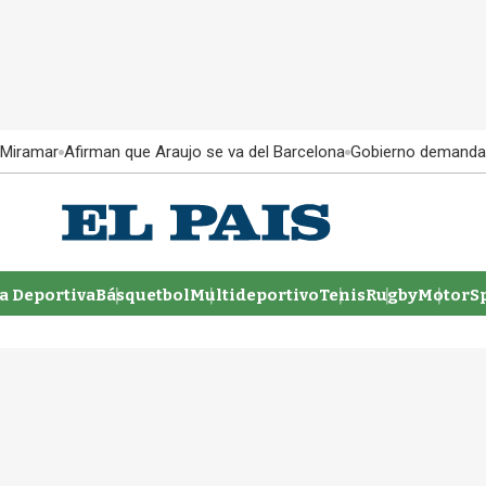
 Miramar
Afirman que Araujo se va del Barcelona
Gobierno demanda
 Deportiva
Básquetbol
Multideportivo
Tenis
Rugby
MotorSp