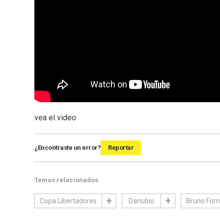
vea el video
¿Encontraste un error?
Reportar
Temas relacionados
Copa Libertadores
Danubio
Bruno Forn