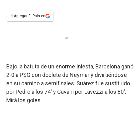
a
h
w
i
m
a
c
a
i
n
a
e
t
t
k
i
+
Agregar El País en
b
s
t
e
l
o
A
e
d
o
p
r
I
k
p
n
Bajo la batuta de un enorme Iniesta, Barcelona ganó
2-0 a PSG con doblete de Neymar y divirtiéndose
en su camino a semifinales. Suárez fue sustituido
por Pedro a los 74' y Cavani por Lavezzi a los 80'.
Mirá los goles.