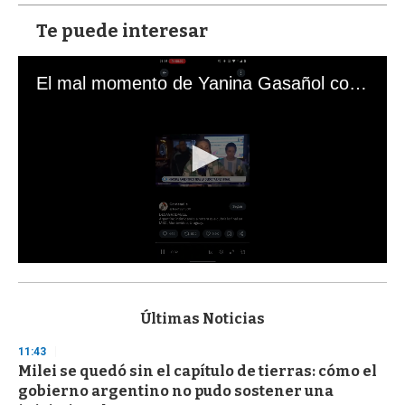
Te puede interesar
El mal momento de Yanina Gasañol con un hincha argentino en "Subrayado"
0
s
e
c
Últimas Noticias
o
n
11:43
d
Milei se quedó sin el capítulo de tierras: cómo el
s
o
gobierno argentino no pudo sostener una
f