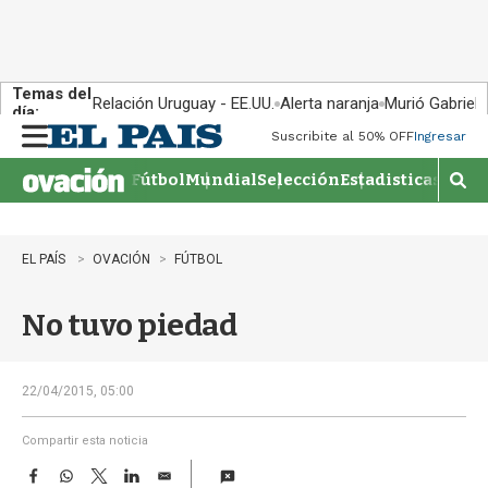
Temas del
Relación Uruguay - EE.UU.
Alerta naranja
Murió Gabriel 
día:
Suscribite al 50% OFF
Ingresar
M
e
Fútbol
Mundial
Selección
Estadisticas
Agen
n
M
u
o
s
t
EL PAÍS
OVACIÓN
FÚTBOL
r
a
No tuvo piedad
r
b
�
s
22/04/2015, 05:00
q
u
Compartir esta noticia
e
F
W
T
L
E
d