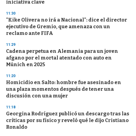
iniciativa clave
3
3
s
11:30
e
"Kike Olivera no irá a Nacional": dice el director
c
ejecutivo de Gremio, que amenaza con un
o
n
reclamo ante FIFA
d
s
11:29
Cadena perpetua en Alemania para un joven
afgano por el mortal atentado con auto en
Múnich en 2025
11:20
Homicidio en Salto: hombre fue asesinado en
una plaza momentos después de tener una
discusión con una mujer
11:18
Georgina Rodríguez publicó un descargo tras las
críticas por su físico y reveló qué le dijo Cristiano
Ronaldo