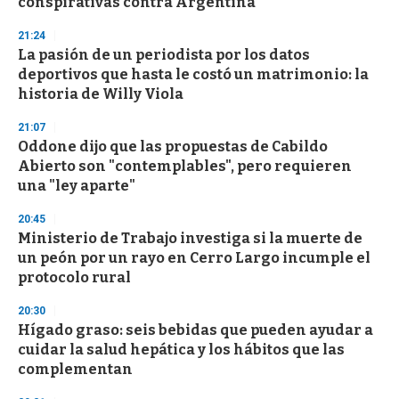
conspirativas contra Argentina
3
3
s
21:24
e
La pasión de un periodista por los datos
c
deportivos que hasta le costó un matrimonio: la
o
n
historia de Willy Viola
d
s
21:07
Oddone dijo que las propuestas de Cabildo
Abierto son "contemplables", pero requieren
una "ley aparte"
20:45
Ministerio de Trabajo investiga si la muerte de
un peón por un rayo en Cerro Largo incumple el
protocolo rural
20:30
Hígado graso: seis bebidas que pueden ayudar a
cuidar la salud hepática y los hábitos que las
complementan