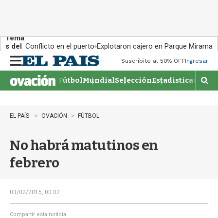
Tema
s del
Conflicto en el puerto
Explotaron cajero en Parque Miramar
día:
Suscribite al 50% OFF
Ingresar
M
e
Fútbol
Mundial
Selección
Estadisticas
Agen
n
M
u
o
s
t
EL PAÍS
OVACIÓN
FÚTBOL
r
a
No habrá matutinos en
r
b
febrero
�
s
q
u
03/02/2015, 00:02
e
d
Compartir esta noticia