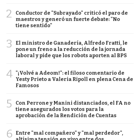
2
Conductor de "Subrayado" criticó el paro de
maestros y generó un fuerte debate: "No
tiene sentido"
3
El ministro de Ganadería, Alfredo Fratti, le
pone un freno a la reducción de la jornada
laboral y pide que los robots aporten al BPS
4
"¡Volvé a Adeom!": el filoso comentario de
Yesty Prieto a Valeria Ripoll en plena Cena de
Famosos
5
Con Perrone y Manini distanciados, el FA no
tiene asegurados los votos para la
aprobación de la Rendición de Cuentas
6
Entre "mal compañero" y "mal perdedor",
altísima tensión en vivo entre dos