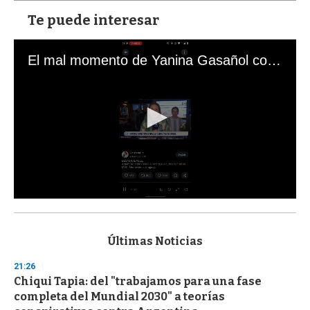
Te puede interesar
El mal momento de Yanina Gasañol con un hincha argentino en "Subrayado"
0
s
e
c
Últimas Noticias
o
n
21:26
d
Chiqui Tapia: del "trabajamos para una fase
s
o
completa del Mundial 2030" a teorías
f